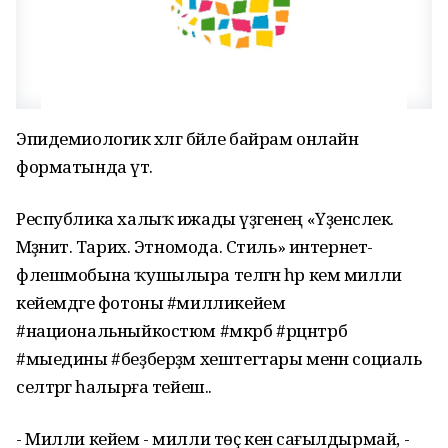
Эпидемиологик хәлгә бәйле байрам онлайн
форматында үтә.
Республика халыҡ ижады үҙәгенең «Үҙенсәлек.
Мәҙәниәт. Тарих. Этномода. Стиль» интернет-
флешмобына ҡушылыра теләгән һәр кем милли
кейемдәге фотоны #милликейем
#национальныйкостюм #мкрб #рцнтрб
#мыедины #беҙберҙәм хештегтары менән социаль
селтәргә һалырға тейеш..
- Милли кейем - милли төҫ кенә сағылдырмай, -