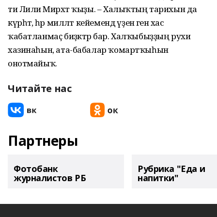
ти Лилиә Мирхәт ҡыҙы. – Халыҡтың тарихын да
күрһәтә, һәр милләт кейемендә үҙенә генә хас
ҡабатланмаҫ биҙәктәр бар. Халҡыбыҙҙың рухи
хазинаһын, ата-бабалар ҡомартҡыһын
онотмайыҡ.
Читайте нас
Партнеры
Фотобанк
Рубрика "Еда и
журналистов РБ
напитки"