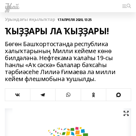
Ҡурай
Урындағы яңылыҡтар
17 АПРЕЛЯ 2020, 13:25
ҠЫҘҘАРЫ ЛА ҠЫҘҘАРЫ!
Бөгөн Башҡортостанда республика
халыҡтарының Милли кейеме көнө
билдәләнә. Нефтекама ҡалаһы 19-сы
һанлы «Аҡ сәскә» балалар баҡсаһы
тәрбиәсеһе Лилиә Ғимаева ла милли
кейем флешмобына ҡушылды.