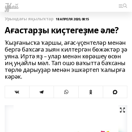
Ҡурай
Урындағы яңылыҡтар
18 АПРЕЛЯ 2020, 08:15
Ағастарҙы киҫтегеҙме әле?
Ҡыҙғанысҡа ҡаршы, ағас-үҫентеләр менән
бергә баҡсаға зыян килтергән бөжәктәр ҙә
уяна. Иртә яҙ – улар менән көрәшеү өсөн
иң уңайлы мәл. Тап ошо ваҡытта баҡсаны
төрлө дарыуҙар менән эшкәртеп ҡалырға
кәрәк.