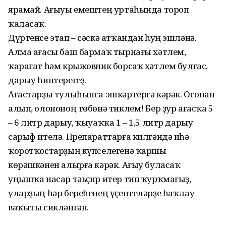
ярамай. Ағыуы емештең уртаһында тороп
ҡаласаҡ.
Дүртенсе этап – сәскә атҡандан һуң эшләнә.
Алма ағасы баш бармаҡ тырнағы хәтлем,
ҡарағат һәм крыжовник борсаҡ хәтлем булғас,
дарыу һиптерегеҙ.
Ағастарҙы тулыһынса эшкәртергә кәрәк. Осонан
алып, олононоң төбөнә тиклем! Бер ҙур ағасҡа 5
– 6 литр дарыу, ҡыуаҡҡа 1 – 1,5 литр дарыу
сарыф ителә. Препараттарға килгәндә иһә
ҡоротҡостарҙың күпселегенә ҡаршы
көрәшкәнен алырға кәрәк. Ағыу буласаҡ
уңышҡа насар тәьҫир итер тип ҡурҡмағыҙ,
уларҙың һәр береһенең үҫентеләрҙе һаҡлау
ваҡыты сикләнгән.