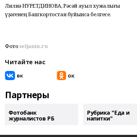
Лилиә НУРЕТДИНОВА, Рәсәй ауыл хужалығы
үҙәгенең Башҡортостан буйынса белгесе.
Фото
seljanin.ru
Читайте нас
Партнеры
Фотобанк
Рубрика "Еда и
журналистов РБ
напитки"