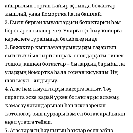
айырылып торған ҡайыр аҫтында бөжәктәр
ҡышлай, унан йомортҡа һала башлай.
2. Емеш биргән ҡыуаҡтарҙың ботаҡтарын һәм
бөрөләрен тикшерегеҙ. Уларға эҫе һыу ҡойорға
кәрәклеге тураһында беләһегеҙ инде.
3. Бөжәктәр ҡышлаған урындарҙы таҙартып
сығығыҙ: былтырғы япраҡ, олондарҙағы тишек-
тошоҡ, кипкән ботаҡтар – быларҙың барыһы ла
уларҙың йомортҡа һала торған ҡыуышы. Иң
шәп ысул – яндырыу.
4. Ағас һәм ҡыуаҡтарҙы киҫергә ваҡыт. Тәү
сиратта эскә ҡарай үҫкән ботаҡтарҙы алығыҙ,
ҡамасаулағандарынан һәи иҫкеләренән
ҡотолоғоҙ. Ҡояш нурҙары һәм ел ботаҡ араһынан
еңел үтергә тейеш.
5. Ағастарҙың һаулығын һаҡлар өсөн эзбиз