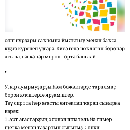
Ҡояш нурҙары саҡ ҡына йылытыу менән баҡса
күҙгә күренеп үҙгәрә. Кисә генә йоҡлаған бөрөләр
асыла, сәскәләр морон төртә башлай.
Улар ауырыуҙарҙы һәм бөжәктәрҙе таралмаҫ
борон юҡ итергә ярҙам итер.
Тәү сиртта һәр ағасты ентекләп ҡарап сығырға
кәрәк:
1. Ҡарт ағастарҙың олонон шпатель йә тимер
щетка менән таҙартып сығығыҙ. Сөнки