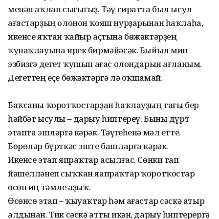
менән аҡлап сығығыҙ. Тәү сиратта был ысул
ағастарҙың олонон ҡояш нурҙарынан һаҡлаһа,
икенсе яҡтан ҡайыр аҫтына бөжәктәрҙең
ҡунаҡлауына ирек бирмәйәсәк. Быйыл мин
эзбизгә дегет ҡушып ағас олондарын ағланым.
Дегеттең еҫе бөжәктәргә лә оҡшамай.
Баҡсаны ҡоротҡостарҙан һаҡлауҙың тағы бер
һәйбәт ысулы – дарыу һиптереү. Быны дүрт
этапта эшләргә кәрәк. Тәүгеһенә мәл етте.
Бөрөләр бүрткәс эште башларға кәрәк.
Икенсе этап япраҡтар асылғас. Сөнки тап
йәшелләнеп сыҡҡан яапраҡтар ҡоротҡостар
өсөн иң тәмле аҙыҡ.
Өсөнсө этап – ҡыуаҡтар һәм ағастар сәскә атыр
алдынан. Тик сәскә атты икән, дарыу һиптерергә