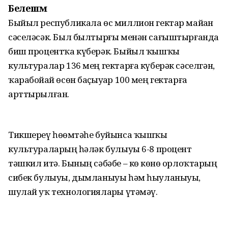
Белешмә
Быйыл республикала өс миллион гектар майҙан
сәселәсәк. Был былтырғы менән сағыштырғанда
биш процентҡа күберәк. Быйыл ҡышҡы
культуралар 136 мең гектарға күберәк сәселгән,
ҡарабойҙай өсөн баҫыуҙар 100 мең гектарға
арттырылған.
Тикшереү һөҙөмтәһе буйынса ҡышҡы
культураларҙың һәләк булыуы 6-8 процент
тәшкил итә. Бының сәбәбе – көҙ көнө орлоҡтарҙың
сибек булыуы, дымланыуы һәм һыуланыуы,
шулай уҡ технологияларҙы үтәмәү.