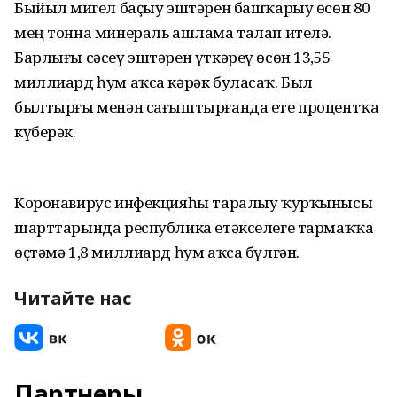
Быйыл миҙгел баҫыу эштәрен башҡарыу өсөн 80
мең тонна минераль ашлама талап ителә.
Барлығы сәсеү эштәрен үткәреү өсөн 13,55
миллиард һум аҡса кәрәк буласаҡ. Был
былтырғы менән сағыштырғанда ете процентҡа
күберәк.
Коронавирус инфекцияһы таралыу ҡурҡынысы
шарттарында республика етәкселеге тармаҡҡа
өҫтәмә 1,8 миллиард һум аҡса бүлгән.
Читайте нас
Партнеры