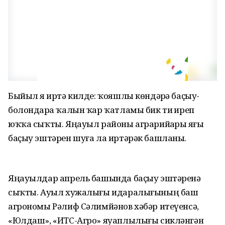
Быйыл яҙ иртә килде: ҡояшлы көндәрҙә баҫыу-
болондарҙа ҡалын ҡар ҡатламы бик тиҙ иреп
юҡҡа сыҡты. Яңауыл районы аграрийҙары яҙғы
баҫыу эштәрен шуға ла иртәрәк башланы.
Яңауылдар апрель башында баҫыу эштәренә
сыҡты. Ауыл хужалығы идаралығының баш
агрономы Рәлиф Сәлимйәнов хәбәр итеүенсә,
«Юлдаш», «ИТС-Агро» яуаплылығы сикләнгән