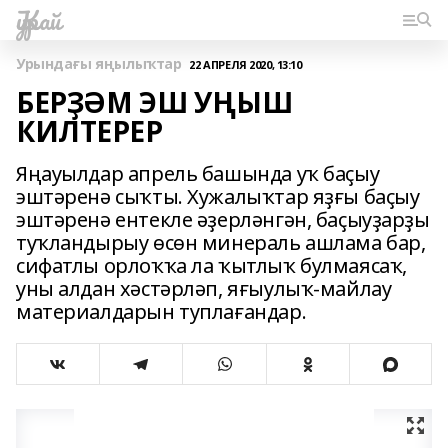
Ҡурай
Урындағы яңылыҡтар
22 АПРЕЛЯ 2020, 13:10
БЕРҘӘМ ЭШ УҢЫШ
КИЛТЕРЕР
Яңауылдар апрель башында уҡ баҫыу
эштәренә сыҡты. Хужалыҡтар яҙғы баҫыу
эштәренә ентекле әҙерләнгән, баҫыуҙарҙы
туҡландырыу өсөн минераль ашлама бар,
сифатлы орлоҡҡа ла ҡытлыҡ булмаясаҡ,
уны алдан хәстәрләп, яғыулыҡ-майлау
материалдарын туплағандар.