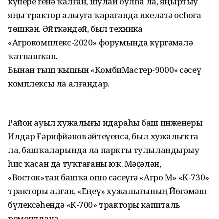
күпере генә ҡалған, шулай булһа ла, яңыртыу
яңы трактор алыуға ҡарағанда икеләтә осһоҙға
төшкән. Әйткәндәй, был техника
«Агрокомплекс-2020» форумында күргәҙмәлә
ҡатнашҡан.
Бынан тыш ҡышын «КомбиМастер-9000» сәсеү
комплексы ла алғандар.
Район ауыл хужалығы идараһы баш инженеры
Илдар Ғәрифйәнов әйтеүенсә, был хужалыҡта
ла, башҡаларында ла паркты тулыландырыу
һис ҡасан да туҡтағаны юҡ. Мәҫәлән,
«Восток»тан башҡа ошо сәсеүгә «Агро М» «К-730»
тракторы алған, «Еңеү» хужалығының Йөгәмәш
бүлексәһендә «К-700» тракторы капиталь
ремонтлана.