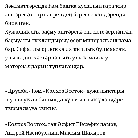
йәмғиәттәрендә һәм башҡа хужалыҡтарҙа ҡыр
эштәренә старт апрелдең беренсе көндәрендә
бирелгән.
Хужалыҡ яҙғы баҫыу эштәренә ентекле әҙерләнгән,
баҫыуҙарҙы туҡландырыу өсөн минераль ашлама
бар. Сифатлы орлоҡҡа ла ҡытлыҡ булмаясаҡ,
уны алдан хәстәрләп, яғыулыҡ-майлау
материалдарын туплағандар.
«Дружба» һәм «Колхоз Восток» хужалыҡтары
шулай уҡ ай башында күп йыллыҡ үләндәрҙе
тырмалауға сыҡты.
«Колхоз Восток»тан Әлфит Шәрәфисламов,
Андрей Нәсибуллин, Максим Шакиров