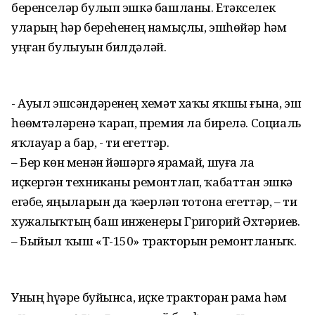
беренселәр булып эшкә башланы. Етәкселек
уларҙың һәр береһенең намыҫлы, эшһөйәр һәм
уңған булыуын билдәләй.
- Ауыл эшсәндәренең хеҙмәт хаҡы яҡшы ғына, эш
һөҙөмтәләренә ҡарап, премия ла бирелә. Социаль
яҡлауҙар ҙа бар, - ти егеттәр.
– Бер көн менән йәшәргә ярамай, шуға ла
иҫкергән техниканы ремонтлап, ҡабаттан эшкә
егәбеҙ, яңыларын да ҡәҙерләп тотона егеттәр, – ти
хужалыҡтың баш инженеры Григорий Әхтәриев.
– Быйыл ҡыш «Т-150» тракторын ремонтланыҡ.
Уның һүҙҙәре буйынса, иҫке тракторҙан рама һәм