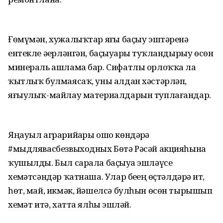
Ғөмүмән, хужалыҡтар яҙғы баҫыу эштәренә
ентекле әҙерләнгән, баҫыуҙарҙы туҡландырыу өсөн
минераль ашлама бар. Сифатлы орлоҡҡа ла
ҡытлыҡ булмаясаҡ, уны алдан хәстәрләп,
яғыулыҡ-майлау материалдарын туплағандар.
Яңауыл аграрийҙары ошо көндәрҙә
#мыдлявасбезвыходных Бөтә Рәсәй акцияһына
ҡушылды. Был сарала баҫыуҙа эшләүсе
хеҙмәтсәндәр ҡатнаша. Улар беҙҙең өҫтәлдәрҙә ит,
һөт, май, икмәк, йәшелсә булһын өсөн тырышып
хеҙмәт итә, хатта ялһыҙ эшләй.