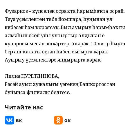
Фузариоз – күпселек осраҡта һарымһаҡта осрай.
Тәүҙә үҫемлектең төбө йомшара, һуңынан ул
кибәсәк һәм ҡороясаҡ. Был ауырыу һарымһаҡты
алмаһын өсөн уны ултыртыр алдынан еҙ
купоросы менән эшкәртергә кәрәк. 10 литр һыуға
бер аш ҡалағы өҫтәп һибеп сығырға кәрәк.
Ауырыу үҫемлектәрҙе яндырырға кәрәк.
Лилиә НУРЕТДИНОВА,
Рәсәй ауыл хужалығы үҙәгенең Башкортостан
буйынса филиалы белгесе.
Читайте нас