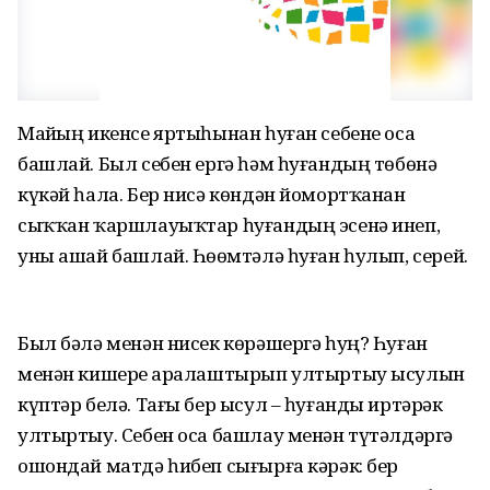
Майҙың икенсе яртыһынан һуған себене оса
башлай. Был себен ергә һәм һуғандың төбөнә
күкәй һала. Бер нисә көндән йомортҡанан
сыҡҡан ҡаршлауыҡтар һуғандың эсенә инеп,
уны ашай башлай. Һөҙөмтәлә һуған һулып, серей.
Был бәлә менән нисек көрәшергә һуң? Һуған
менән кишерҙе аралаштырып ултыртыу ысулын
күптәр белә. Тағы бер ысул – һуғанды иртәрәк
ултыртыу. Себен оса башлау менән түтәлдәргә
ошондай матдә һибеп сығырға кәрәк: бер