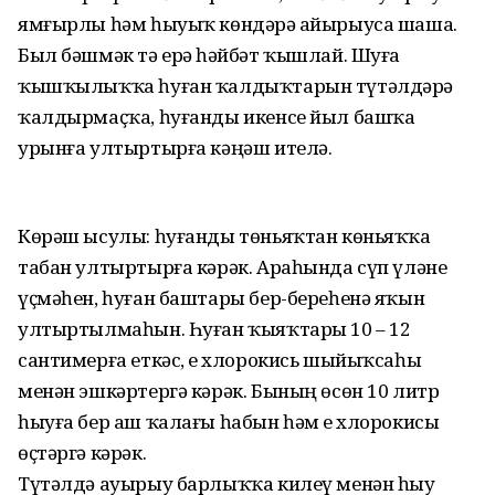
ямғырлы һәм һыуыҡ көндәрҙә айырыуса шаша.
Был бәшмәк тә ерҙә һәйбәт ҡышлай. Шуға
ҡышҡылыҡҡа һуған ҡалдыҡтарын түтәлдәрҙә
ҡалдырмаҫҡа, һуғанды икенсе йыл башҡа
урынға ултыртырға кәңәш ителә.
Көрәш ысулы: һуғанды төньяҡтан көньяҡҡа
табан ултыртырға кәрәк. Араһында сүп үләне
үҫмәһен, һуған баштары бер-береһенә яҡын
ултыртылмаһын. Һуған ҡыяҡтары 10 – 12
сантимерға еткәс, еҙ хлорокись шыйыҡсаһы
менән эшкәртергә кәрәк. Бының өсөн 10 литр
һыуға бер аш ҡалағы һабын һәм еҙ хлорокисы
өҫтәргә кәрәк.
Түтәлдә ауырыу барлыҡҡа килеү менән һыу