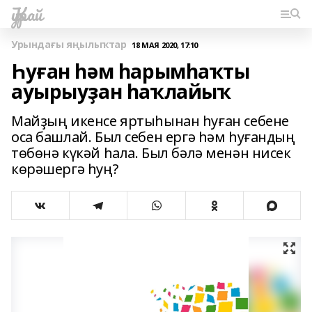
Ҡурай
Урындағы яңылыҡтар
18 МАЯ 2020, 17:10
Һуған һәм һарымһаҡты
ауырыуҙан һаҡлайыҡ
Майҙың икенсе яртыһынан һуған себене
оса башлай. Был себен ергә һәм һуғандың
төбөнә күкәй һала. Был бәлә менән нисек
көрәшергә һуң?