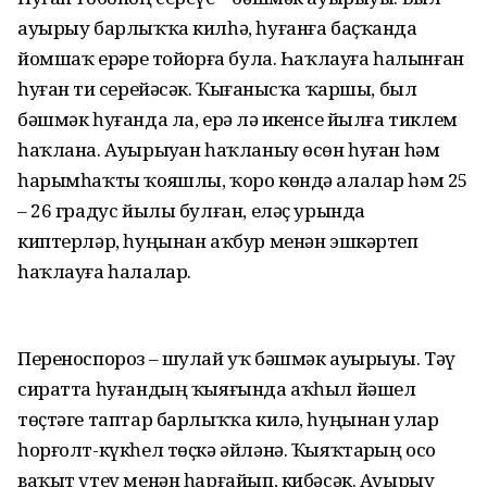
ауырыу барлыҡҡа килһә, һуғанға баҫҡанда
йомшаҡ ерҙәрҙе тойорға була. Һаҡлауға һалынған
һуған тиҙ серейәсәк. Ҡыҙғанысҡа ҡаршы, был
бәшмәк һуғанда ла, ерҙә лә икенсе йылға тиклем
һаҡлана. Ауырыуҙан һаҡланыу өсөн һуған һәм
һарымһаҡты ҡояшлы, ҡоро көндә алалар һәм 25
– 26 градус йылы булған, еләҫ урында
киптерләр, һуңынан аҡбур менән эшкәртеп
һаҡлауға һалалар.
Переноспороз – шулай уҡ бәшмәк ауырыуы. Тәү
сиратта һуғандың ҡыяғында аҡһыл йәшел
төҫтәге таптар барлыҡҡа килә, һуңынан улар
һорғолт-күкһел төҫкә әйләнә. Ҡыяҡтарҙың осо
ваҡыт үтеү менән һарғайып, кибәсәк. Ауырыу