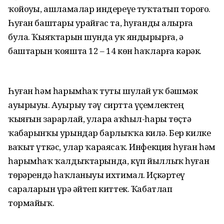
ҡойоуҙы, ашламалар индереүҙе туҡтатып тороғоҙ.
Һуған баштары ҙурайғас та, һуғанды алырға
була. Ҡыяҡтарын шунда уҡ яндырырға, ә
баштарын ҡояшта 12 – 14 көн һаҡларға кәрәк.
Һуған һәм һарымһаҡ туты шулай уҡ бәшмәк
ауырыуы. Ауырыу тәү сиртта үҫемлектең
ҡыяғын зарарлай, уларҙа аҡһыл-һары төҫтә
ҡабарынҡы урындар барлыҡҡа килә. Бер килке
ваҡыт үткәс, улар ҡараясаҡ. Инфекция һуған һәм
һарымһаҡ ҡалдыҡтарында, күп йыллыҡ һуған
төрҙәрендә һаҡланыуы ихтимал. Иҫкәртеү
сараларын үрҙә әйтеп киттек. Ҡабатлап
тормайыҡ.