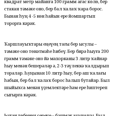
квадрат метр майҙанға 100 грамм ағас көлө, бер
стакан тәмәке оно, бер бал ҡалаҡ ҡара борос.
Бынан һуң 4 -5 көн һайын ерҙе йомшартып
торорға кәрәк.
Ҡаршлауыҡтарҙы еңеүҙең тағы бер ысулы –
тәмәке оно төнәтмәһе һибеү. Бер биҙрә һыуға 200
грамм тәмәке оно йә махорканы 3 литр ҡайнар
һыу менән бешерәләр ҙә, 2-3 тәүлеккә ҡалдырып
торалар. Һуңынан 10 литр һыу, бер аш ҡалағы
һабын, бер бал ҡалаҡ борос һалып бутайҙар. Был
шыйыҡса менән үҫемлектәрҙе һәм ерҙе һиптереп
сығырға кәрәк.
Һуған төбөнөң сереүе – бәшмәк ауырыуы. Был