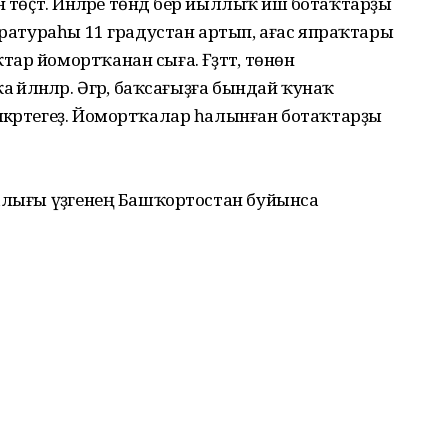
 төҫтә. Инәләре төндә бер йыллыҡ йәш ботаҡтарҙы
ператураһы 11 градустан артып, ағас япраҡтары
р йомортҡанан сыға. Ғәҙәттә, төнөн
йләнәләр. Әгәр, баҡсағыҙға бындай ҡунаҡ
шкәртегеҙ. Йомортҡалар һалынған ботаҡтарҙы
алығы үҙәгенең Башҡортостан буйынса