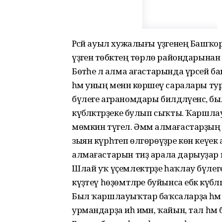
Рәсәй ауыл хужалығы үҙәгенең Баш
үҙәгенә төбәктең төрлө райондарын
Бөтәһе лә алма ағастарында үрсей
һәм уның менән көрәшеү саралары т
бүлеге аграномдары билдәләүенсә, 
күбәләктәрҙеке булып сыҡты. Ҡаршлауыҡта
мөмкин түгел. Әммә алмағастарҙың яп
зыян күрһәтеп өлгөрөүҙәре көн кеүек
алмағастарын тиҙ арала дарыуҙар менә
Шлай уҡ үҫемлектәрҙе һаҡлау бүлеге 
күҙәтеү һөҙөмтәләре буйынса ебәк кү
Был ҡаршлауыҡтар баҡсаларҙа һәм п
урмандарҙа иһә имән, ҡайын, тал һәм