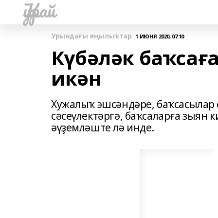
Ҡурай
Урындағы яңылыҡтар
1 ИЮНЯ 2020, 07:10
Күбәләк баҡсаға
икән
Хужалыҡ эшсәндәре, баҡсасылар 
сәсеүлектәргә, баҡсаларға зыян 
әүҙемләште лә инде.