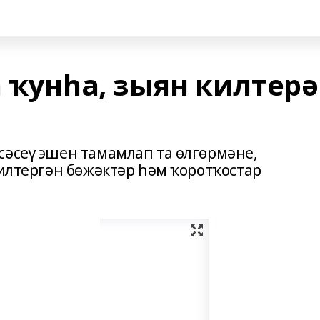
 ҡунһа, зыян килтерә
сәсеү эшен тамамлап та өлгөрмәне,
килтергән бөжәктәр һәм ҡоротҡостар