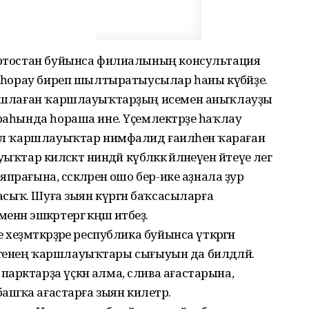
ҡортостан буйынса филиалының консультация
ан һорау биреп шылтыратыусылар һаны күбәйҙе.
 башлаған ҡаршлауыҡтарҙың исемен аныҡлауҙы
ураһында һораша ине. Үҫемлектәрҙе һаҡлау
был ҡаршлауыҡтар нимфалид ғаиләһенә ҡараған
р киләсәктә ниндәй күбәләккә әйләнеүен әйтеүе әлегә
рағына, сәскәләренә ошо бер-ике аҙнала ҙур
 асыҡ. Шуға зыян күргән баҡсасыларға
н эшкәртергә кәңәш итәбеҙ.
хеҙмәткәрҙәре республика буйынса үткәргән
бәләгенең ҡаршлауыҡтары сығыуын да билдәләй.
арктарҙа үҫкән алма, слива ағастарына,
 башҡа ағастарға зыян килетрә.