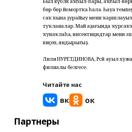
Был күбәләк аҡһыл-һары, аҡһыл-көрән
бөрә-бөрә йомортҡа һала. Һауа тем
саҡ ҡына ҙурайыу менән ҡаршлауыҡта
туҡланалар. Май аҙағында ҡурсаҡҡа ә
ҡунаҡлаһа, инсектицидтар менән э
киҫеп, яндырығыҙ.
Лилиә НУРЕТДИНОВА, Рәсәй ауыл хуж
филиалы белгесе.
Читайте нас
Партнеры