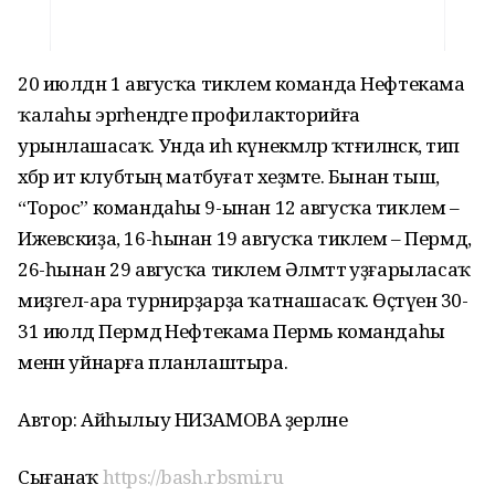
20 июлдән 1 авгусҡа тиклем команда Нефтекама
ҡалаһы эргәһендәге профилакторийға
урынлашасаҡ. Унда иһә күнекмәләр ҡәтғиләнәсәк, тип
хәбәр итә клубтың матбуғат хеҙмәте. Бынан тыш,
“Торос” командаһы 9-ынан 12 авгусҡа тиклем –
Ижевскиҙа, 16-һынан 19 авгусҡа тиклем – Пермдә,
26-һынан 29 авгусҡа тиклем Әлмәттә уҙғарыласаҡ
миҙгел-ара турнирҙарҙа ҡатнашасаҡ. Өҫтәүенә 30-
31 июлдә Пермдә Нефтекама Пермь командаһы
менән уйнарға планлаштыра.
Автор: Айһылыу НИЗАМОВА әҙерләне
Сығанаҡ
https://bash.rbsmi.ru