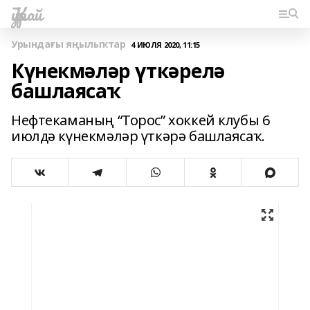
Ҡурай
Урындағы яңылыҡтар
4 ИЮЛЯ 2020, 11:15
Күнекмәләр үткәрелә
башлаясаҡ
Нефтекаманың “Торос” хоккей клубы 6
июлдә күнекмәләр үткәрә башлаясаҡ.