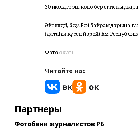
30 июлдәге эш көнө бер сәғәткә ҡыҫҡара
Әйткәндәй, беҙҙә Рәсәй байрамдарына
(датаһы күсеп йөрөй) һәм Республика 
Фото
ok.ru
Читайте нас
Партнеры
Фотобанк журналистов РБ