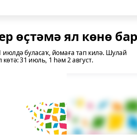
ер өҫтәмә ял көнө ба
 июлдә буласаҡ, йомаға тап килә. Шулай
л көтә: 31 июль, 1 һәм 2 август.