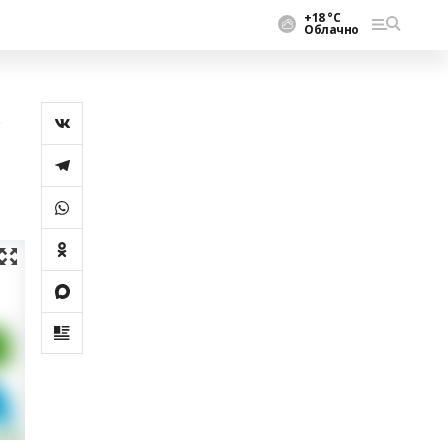
+18 °С
Облачно
р