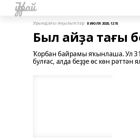
Ҡурай
Урындағы яңылыҡтар
8 ИЮЛЯ 2020, 12:15
Был айҙа тағы б
Ҡорбан байрамы яҡынлаша. Ул 31
булғас, алда беҙҙе өс көн рәттән я