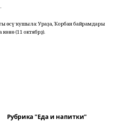
.
 тағы өсәү ҡушыла: Ураҙа, Ҡорбан байрамдары
көнө (11 октябрҙә).
Рубрика "Еда и напитки"