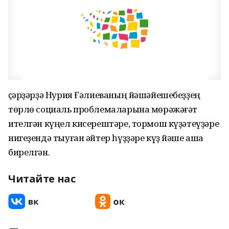
Әҫәрҙәрҙә Нурия Ғәлиеваның йәшәйешебеҙҙең
төрлө социаль проблемаларына мөрәжәғәт
ителгән күңел кисерештәре, тормош күҙәтеүҙәре
нигеҙендә тыуған әйтер һүҙҙәре күҙ йәше аша
бирелгән.
Читайте нас