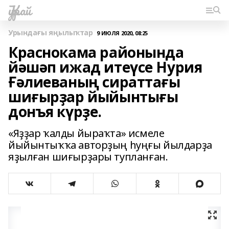
Ҡурай
Урындағы яңылыҡтар
9 ИЮЛЯ 2020, 08:25
Краснокама районында
йәшәп ижад итеүсе Нурия
Ғәлиеваның сираттағы
шиғырҙар йыйынтығы
донъя күрҙе.
«Яҙҙар ҡалды йыраҡта» исмеле
йыйынтыҡҡа авторҙың һуңғы йылдарҙа
яҙылған шиғырҙары тупланған.