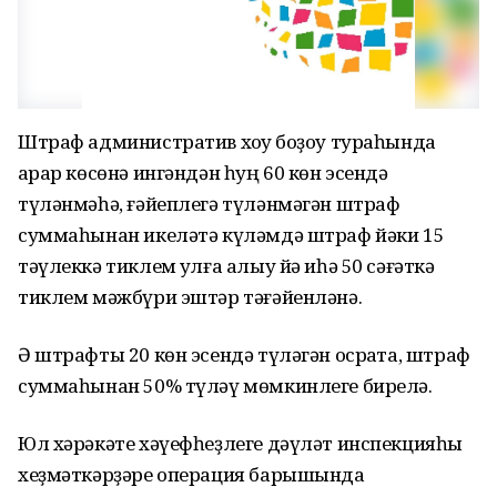
Штраф административ хоҡуҡ боҙоу тураһында
ҡарар көсөнә ингәндән һуң 60 көн эсендә
түләнмәһә, ғәйеплегә түләнмәгән штраф
суммаһынан икеләтә күләмдә штраф йәки 15
тәүлеккә тиклем ҡулға алыу йә иһә 50 сәғәткә
тиклем мәжбүри эштәр тәғәйенләнә.
Ә штрафты 20 көн эсендә түләгән осраҡта, штраф
суммаһынан 50% түләү мөмкинлеге бирелә.
Юл хәрәкәте хәүефһеҙлеге дәүләт инспекцияһы
хеҙмәткәрҙәре операция барышында