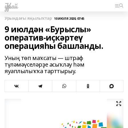
Ҡурай
Урындағы яңылыҡтар
10 ИЮЛЯ 2020, 07:45
9 июлдән «Бурыслы»
оператив-иҫкәртеү
операцияһы башланды.
Уның төп маҡсаты — штраф
түләмәүселәрҙе асыҡлау һәм
яуаплылыҡҡа тарттырыу.