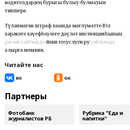
водителдәрҙең бурысы булыу-булмауын
тикшерә.
Түләнмәгән штраф хаҡында мәғлүмәтте Юл
хәрәкәте хәүефһеҙлеге дәүләт инспекцияһының
рәсми сайтында
йәки госуслуги.ру
сайтында
алырға мөмкин.
Читайте нас
Партнеры
Фотобанк
Рубрика "Еда и
журналистов РБ
напитки"