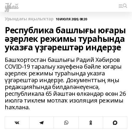
Ҡурай
Урындағы яңылыҡтар
10 ИЮЛЯ 2020, 08:20
Республика башлығы юғары
әҙерлек режимы тураһында
указға үҙгәрештәр индерҙе
Башҡортостан башлығы Радий Хәбиров
COVID-19 таралыу хәүефенә бәйле юғары
әҙерлек режимы тураһында указға
үҙгәрештәр индерҙе. Документтың яңы
редакцияһында билдәләнеүенсә,
республикала 65 йәштән өлкәндәр өсөн 26
июлгә тиклем мотлаҡ изоляция режимы
һаҡлана.