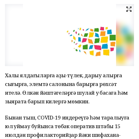
Хаҡлы ялдағыларға аҙыҡ-түлек, дарыу алырға
сығырға, элемтә салонына барырға рөхсәт
ителә. Өлкән йәштәгеләргә шулай уҡ баҡсаға һәм
зыяратҡа барып килергә мөмкин.
Бынан тыш, COVID-19 индереүгә һәм таралыуға
юл ҡуймау буйынса төбәк оператив штабы 15
июлдән профилакторийҙар йәки шифахана-