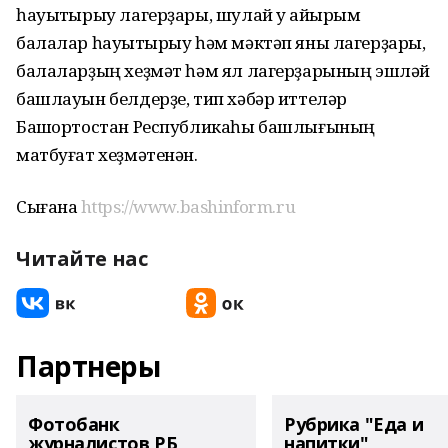
һауыҡтырыу лагерҙары, шулай уҡ айырым
балалар һауыҡтырыу һәм мәктәп яны лагерҙары,
балаларҙың хеҙмәт һәм ял лагерҙарының эшләй
башлауын белдерҙе, тип хәбәр иттеләр
Башҡортостан Республикаһы башлығының
матбуғат хеҙмәтенән.
Сығанаҡ
https://www.bashinform.ru
Читайте нас
Партнеры
Фотобанк
Рубрика "Еда и
журналистов РБ
напитки"