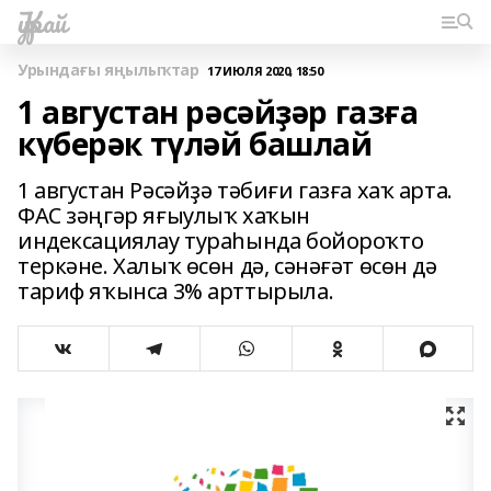
Ҡурай
Урындағы яңылыҡтар
17 ИЮЛЯ 2020, 18:50
1 августан рәсәйҙәр газға
күберәк түләй башлай
1 августан Рәсәйҙә тәбиғи газға хаҡ арта.
ФАС зәңгәр яғыулыҡ хаҡын
индексациялау тураһында бойороҡто
теркәне. Халыҡ өсөн дә, сәнәғәт өсөн дә
тариф яҡынса 3% арттырыла.