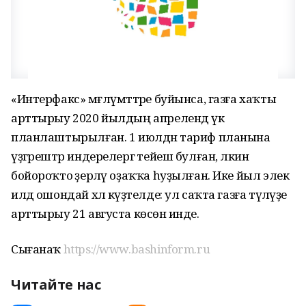
«Интерфакс» мәғлүмәттәре буйынса, газға хаҡты
арттырыу 2020 йылдың апрелендә үк
планлаштырылған. 1 июлдән тариф планына
үҙгәрештәр индерелергә тейеш булған, ләкин
бойороҡто әҙерләү оҙаҡҡа һуҙылған. Ике йыл элек
илдә ошондай хәл күҙәтелде: ул саҡта газға түләүҙе
арттырыу 21 августа көсөнә инде.
Сығанаҡ
https://www.bashinform.ru
Читайте нас