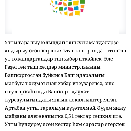
Уттың таралыу юлындағы яныусы матдәләрҙе
яндырыу өсөн ҡаршы яҡтан контролдә тотолған
ут тоҡандарғандар тип хәбәр иткәйнек. Әле
Ғәҙәттән тыш хәлдәр министрлығының
Башҡортостан буйынса Баш идаралығы
матбуғат хеҙмәтенән хәбәр итеүҙәренсә, ошо
ысул арҡаһында Башҡорт дәүләт
ҡурсаулығындағы янғын локалләштерелгән.
Артабан уттың таралыуы күҙәтелмәй. Әүҙем яныу
майҙаны әлеге ваҡытҡа 0,51 гектар тәшкил итә.
Утты һүндереү өсөн көстәр һәм саралар етерлек.