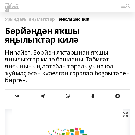
Ҡурай
Урындағы яңылыҡтар
19 ИЮЛЯ 2020, 19:35
Бөрйәндән яҡшы
яңылыҡтар килә
Ниһайәт, Бөрйән яҡтарынан яҡшы
яңылыҡтар килә башланы. Тәбиғәт
янғынының артабан таралыуына юл
ҡуймаҫ өсөн күрелгән саралар һөҙөмтәһен
биргән.