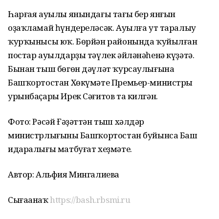
Һарғая ауылы янындағы тағы бер янғын
оҙаҡламай һүндереләсәк. Ауылға ут таралыу
ҡурҡынысы юҡ. Бөрйән районында ҡуйылған
постар ауылдарҙы тәүлек әйләнәһенә күҙәтә.
Бынан тыш бөгөн дәүләт ҡурсаулығына
Башҡортостан Хөкүмәте Премьер-министры
урынбаҫары Ирек Сәғитов та килгән.
Фото: Рәсәй Ғәҙәттән тыш хәлдәр
министрлығының Башҡортостан буйынса Баш
идаралығы матбуғат хеҙмәте.
Автор: Альфия Мингалиева
Сығаанаҡ
https://bash.rbsmi.ru