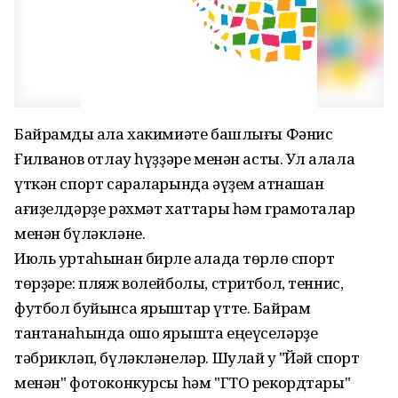
Байрамды ҡала хакимиәте башлығы Фәнис
Ғилванов ҡотлау һүҙҙәре менән асты. Ул ҡалала
үткән спорт сараларында әүҙем ҡатнашҡан
ағиҙелдәрҙе рәхмәт хаттары һәм грамоталар
менән бүләкләне.
Июль уртаһынан бирле ҡалада төрлө спорт
төрҙәре: пляж волейболы, стритбол, теннис,
футбол буйынса ярыштар үтте. Байрам
тантанаһында ошо ярышта еңеүселәрҙе
тәбрикләп, бүләкләнеләр. Шулай уҡ "Йәй спорт
менән" фотоконкурсы һәм "ГТО рекордтары"