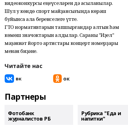
видеоконкурсы еңеүселәрен дә асыҡланылар.
Шул уҡ көндө спорт майҙансығында көрәш
буйынса ҡала беренселеге үтте.
ГТО нормативтарын тапшырғандар алтын һәм
көмөш значоктарын алдылар. Сараны "Иҙел"
мәҙәниәт йорто артистары концерт номерҙары
менән биҙәне.
Читайте нас
Партнеры
Фотобанк
Рубрика "Еда и
журналистов РБ
напитки"