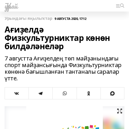
Ҡурай
Урындағы яңылыҡтар
9 АВГУСТА 2020, 17:12
Ағиҙелдә
Физкультурниктар көнөн
билдәләнеләр
7 августта Ағиҙелдең төп майҙанындағы
спорт майҙансығында Физкультурниктар
көнөнә бағышланған тантаналы саралар
үтте.