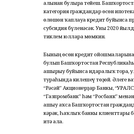
алынған булырға тейеш. Башҡорто
категория граждандар өсөн ипотек
өлөшөн ҡаплауға кредит буйынса п
субсидия бүленәсәк. Уны 2020 йыл
тиклем юлларға мөмкин.
Бының өсөн кредит ойошмаларына м
булып Башҡортостан Республика
ашырыу буйынса идаралыҡ тора, у
тураһында килешеү төҙөй. Әлеге ва
“Рәсәй” Акционерҙар Банкы, “УРАЛС
“Газпромбанк” һәм “Росбанк” менә
ашыу аҡса Башҡортостан гражданда
кәрәк, Һаҡлыҡ банкы клиенттары б
итә ала.