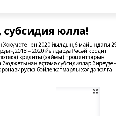
 субсидия юлла!
н Хөкүмәтенең 2020 йылдың 6 майындағы 2
ҙың 2018 – 2020 йылдарҙа Рәсәй кредит
потека) кредиты (займы) проценттарын
а бюджетынан өҫтәмә субсидиялар биреүҙе
коронавирусҡа бәйле ҡатмарлы хәлдә ҡалған