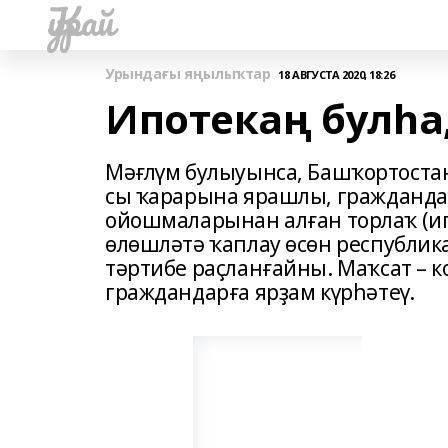
Ҡурай
Урындағы яңылыҡтар
18 АВГУСТА 2020, 18:26
Ипотекаң булһа,
Мәғлүм булыуынса, Башҡортоста
сы ҡарарына ярашлы, граждандар
ойошмаларынан алған торлаҡ (и
өлөшләтә ҡаплау өсөн республик
тәртибе раҫланғайны. Маҡсат – 
граждандарға ярҙам күрһәтеү.