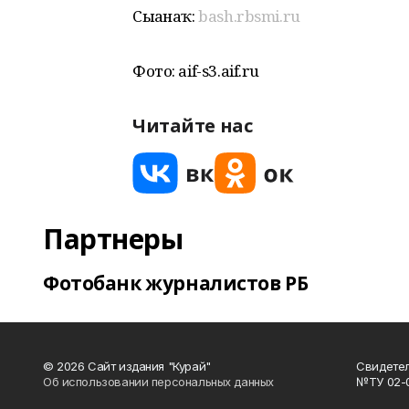
Сығанаҡ:
bash.rbsmi.ru
Фото: aif-s3.aif.ru
Читайте нас
Партнеры
Фотобанк журналистов РБ
© 2026 Сайт издания "Курай"
Свидетел
Об использовании персональных данных
№ТУ 02-01