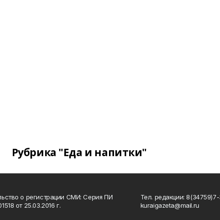
Рубрика "Еда и напитки"
ьство о регистрации СМИ: Серия ПИ
Тел. редакции: 8(34759)7-3
518 от 25.03.2016 г.
kuraigazeta@mail.ru