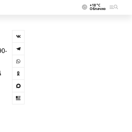
+18 °С
Облачно
90-
ң