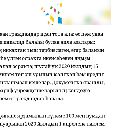
аған граждандар иҫәп тота ала: өс һәм унан
и инвалид балаһы булған ғаилә ағзалары;
ң никахтан тыш тәрбиәләгән, әгәр баланың
үһе үлгән осраҡта икенсеһенең яңғыҙы
ғалған осраҡта; шулай уҡ 2020 йылдың 15
иклем төп эш урынын юғалтҡан һәм кредит
рынлашмаған кешеләр. Документҡа ярашлы,
мәғариф учреждениеларының көндөҙгө
клемге граждандар һанала.
 финанс ярҙамының күләме 100 мең һумдан
ғинуарынан 2020 йылдың 1 апреленә тиклем