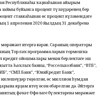
стан Республикаһы ҡаҙнаһынан айырым
а займы буйынса процент түләүҙәренең бер
роцент ставкаһынан өс процент күләмендәге
дың 1 апреленән 2020 йылдың 31 декабренә
өрәжәғәт итергә кәрәк. Сараның операторы
һының Торлаҡ программаларын тормошҡа
л кредит ойошмалары менән берлектәге эш
ҡытта Һаҡлыҡ банкы, “Россельхозбанк”, “ВТБ”,
ИБ”, “СМП Банк”, “ЮниКредит Банк”,
н килешеүҙәр төҙөлгән, өс миллион һумдан
рына ярҙам итеү өсөн ебәрелгән дә. Әйтергә
анктың фәҡәт Өфөләге бүлектәренә мөрәжәғәт