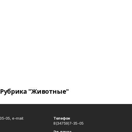
Рубрика "Животные"
5-05, e-mail:
Телефон
8(34759)7-35-05
Эл. почта