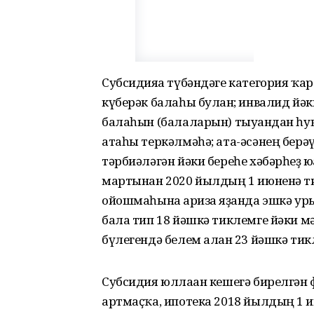
Субсидияға түбәндәге категория ҡар
күберәк балаһы булған; инвалид йәк
балаһын (балаларын) тыуғандан һу
атаһы теркәлмәһә; ата-әсәнең берә
тәрбиәләгән йәки береһе хәбәрһеҙ ю
мартынан 2020 йылдың 1 июненә т
ойошмаһына ғариза яҙғанда эшкә у
бала тип 18 йәшкә тиклемге йәки 
бүлегендә белем алған 23 йәшкә ти
Субсидия юллаған кешегә бирелгән
артмаҫҡа, ипотека 2018 йылдың 1 