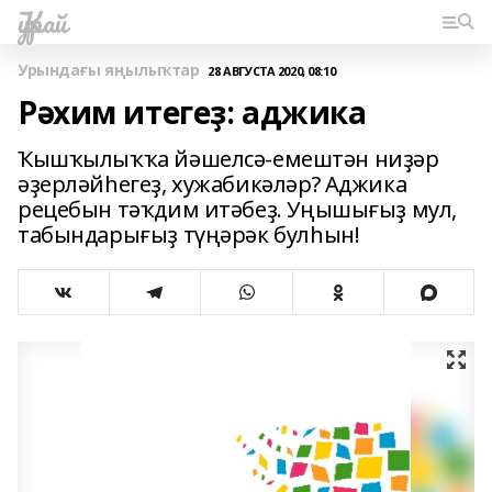
Ҡурай
Урындағы яңылыҡтар
28 АВГУСТА 2020, 08:10
Рәхим итегеҙ: аджика
Ҡышҡылыҡҡа йәшелсә-емештән ниҙәр
әҙерләйһегеҙ, хужабикәләр? Аджика
рецебын тәҡдим итәбеҙ. Уңышығыҙ мул,
табындарығыҙ түңәрәк булһын!