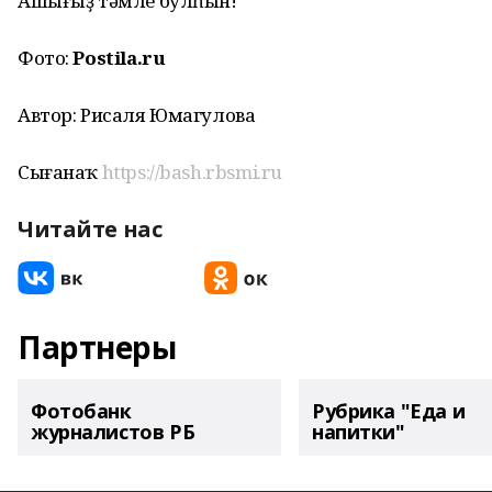
Ашығыҙ тәмле булһын!
Фото:
Postila.ru
Автор: Рисаля Юмагулова
Сығанаҡ
https://bash.rbsmi.ru
Читайте нас
Партнеры
Фотобанк
Рубрика "Еда и
журналистов РБ
напитки"