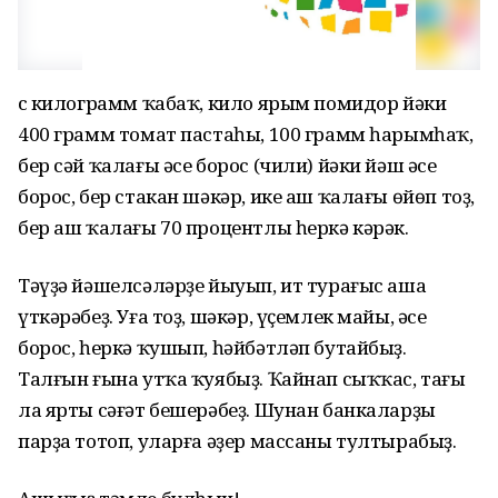
Өс килограмм ҡабаҡ, кило ярым помидор йәки
400 грамм томат пастаһы, 100 грамм һарымһаҡ,
бер сәй ҡалағы әсе борос (чили) йәки йәш әсе
борос, бер стакан шәкәр, ике аш ҡалағы өйөп тоҙ,
бер аш ҡалағы 70 процентлы һеркә кәрәк.
Тәүҙә йәшелсәләрҙе йыуып, ит турағыс аша
үткәрәбеҙ. Уға тоҙ, шәкәр, үҫемлек майы, әсе
борос, һеркә ҡушып, һәйбәтләп бутайбыҙ.
Талғын ғына утҡа ҡуябыҙ. Ҡайнап сыҡҡас, тағы
ла ярты сәғәт бешерәбеҙ. Шунан банкаларҙы
парҙа тотоп, уларға әҙер массаны тултырабыҙ.