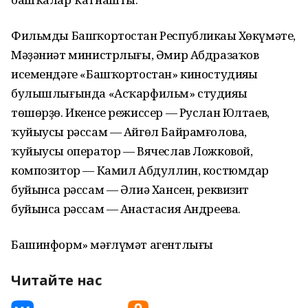
Фильмды Башҡортостан Республикаһы Хөкүмәте,
Мәҙәниәт министрлығы, Әмир Абдразаҡов
исемендәге «Башҡортостан» киностудияһы
булышлығында «Асҡарфильм» студияһы
төшөрҙө. Икенсе режиссер — Руслан Юлтаев,
ҡуйыусы рәссам — Айгөл Байрамғолова,
ҡуйыусы оператор — Вячеслав Ложковой,
композитор — Камил Абдуллин, костюмдар
буйынса рәссам — Әлиә Хансен, реквизит
буйынса рәссам — Анастасия Андреева.
Башинформ» мәғлүмәт агентлығы
Читайте нас