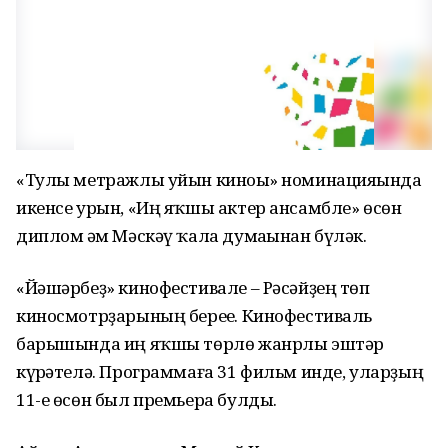
«Тулы метражлы уйын киноһы» номинацияһында
икенсе урын, «Иң яҡшы актер ансамбле» өсөн
диплом һәм Мәскәү ҡала думаһынан бүләк.
«Йәшәрбеҙ» кинофестивале – Рәсәйҙең төп
киносмотрҙарының береһе. Кинофестиваль
барышында иң яҡшы төрлө жанрлы эштәр
күрһәтелә. Программаға 31 фильм инде, уларҙың
11-е өсөн был премьера булды.