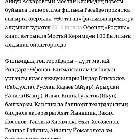
Айнур Асҡаровтың Мостай Кәримдең повесы
буйынса төшөрөлгән фильмы Рәсәйҙә прокатҡа
сығырға әҙерләнә. «Өс таған» фильмын премьера
алдынан күрһәтеү
2019 йылда
Өфөнөң «Родина»
кинотеатрында Мостай Кәримдең 100 йыллығы
алдынан ойошторолдо.
Фильмдың төп геройҙары – дүрт малай.
Ролдәрҙе Өфөнән, Баймаҡтан һәм Сибайҙан
уртансы класс уҡыусылары Илдар Биҡҡолов
(Ғабдулла), Руслан Ҡаҙаев (Айҙар), Арыҫлан
Ғәлиев (Вәзир), Ильяс Кинйәбулатов (Яҡуп)
башҡарҙы. Картинала башҡорт театрҙарының
билдәле актерҙары Азат Йыһаншин, Вәкил
Йосопов, Тәнзилә Хисамова, Әхәт Хөсәйенов,
Гөлшат Ғайсина, Айһылыу Йомағолова һәм
башҡалар ҡатнашты.