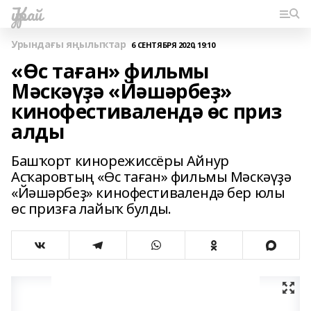
Ҡурай
Урындағы яңылыҡтар
6 СЕНТЯБРЯ 2020, 19:10
«Өс таған» фильмы
Мәскәүҙә «Йәшәрбеҙ»
кинофестивалендә өс приз
алды
Башҡорт кинорежиссёры Айнур
Асҡаровтың «Өс таған» фильмы Мәскәүҙә
«Йәшәрбеҙ» кинофестивалендә бер юлы
өс призға лайыҡ булды.