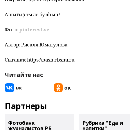
Ашығыҙ тәмле булһын!
Фото:
pinterest.se
Автор: Рисаля Юмагулова
Сығанаҡ https://bash.rbsmi.ru
Читайте нас
Партнеры
Фотобанк
Рубрика "Еда и
журналистов РБ
напитки"