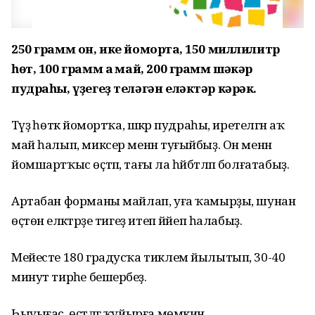
250 грамм он, ике йомортҡа, 150 миллилитр
һөт, 100 грамм аҡ май, 200 грамм шәкәр
пудраһы, үҙегеҙ теләгән еләктәр кәрәк.
Тәүҙә һөткә йомортҡа, шәкәр пудраһы, иретелгән аҡ
май һалып, миксер менән туғыйбыҙ. Он менән
йомшартҡыс өҫтәп, тағы ла һәйбәтләп болғатабыҙ.
Артабан форманы майлап, уға ҡамырҙы, шунан
өҫтөнә еләктәрҙе тигеҙ итеп йәйеп һалабыҙ.
Мейесте 180 градусҡа тиклем йылытып, 30-40
минут тирәһе бешерәбеҙ.
Һыуығас, өҫтәлгә ҡуйырға мөмкин.