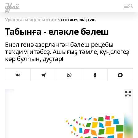
Ҡурай
Урындағы яңылыҡтар
9 СЕНТЯБРЯ 2020, 17:05
Табынға - еләкле бәлеш
Еңел генә әҙерләнгән бәлеш рецебы
тәҡдим итәбеҙ. Ашығыҙ тәмле, күңелегеҙ
көр булһын, дуҫтар!