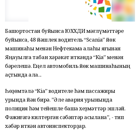
Башҡортостан буйынса ЮХХДИ мәғлүмәттәре
буйынса, 48 йәшлек водитель “Scania” йөк
машинаһы менән Нефтекама ҡалаһы яғынан
Яңауылға табан хәрәкәт иткәндә “Кia” менән
бәрелешә. Еңел автомобиль йөк машинаһының
аҫтында ҡала...
Һөҙөмтәлә “Кia” водителе һәм пассажиры
урында йән бирә. ”Әле авария урынында
полиция һәм тейешле башҡа хеҙмәттәр эшләй.
Фажиғәгә килтергән сәбәптәр асыҡлана”, - тип
хәбәр иткән автоинспекторҙар.