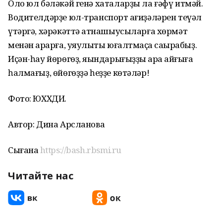
Оло юл бәләкәй генә хаталарҙы ла ғәфү итмәй.
Водителдәрҙе юл-транспорт ҡағиҙәләрен теүәл
үтәргә, хәрәкәттә ҡатнашыусыларға хөрмәт
менән ҡарарға, уяулыҡты юғалтмаҫҡа саҡырабыҙ.
Иҫән-һау йөрөгөҙ, яҡындарығыҙҙы ҡара ҡайғыға
һалмағыҙ, өйөгөҙҙә һеҙҙе көтәләр!
Фото: ЮХХДИ.
Автор: Дина Арсланова
Сығанаҡ
https://bash.rbsmi.ru
Читайте нас