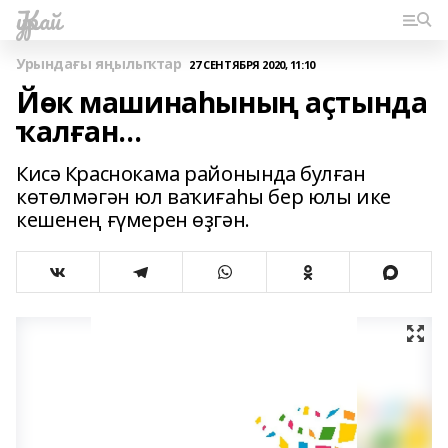
Ҡурай
Урындағы яңылыҡтар
27 СЕНТЯБРЯ 2020, 11:10
Йөк машинаһының аҫтында
ҡалған...
Кисә Краснокама районында булған
көтөлмәгән юл ваҡиғаһы бер юлы ике
кешенең ғүмерен өҙгән.