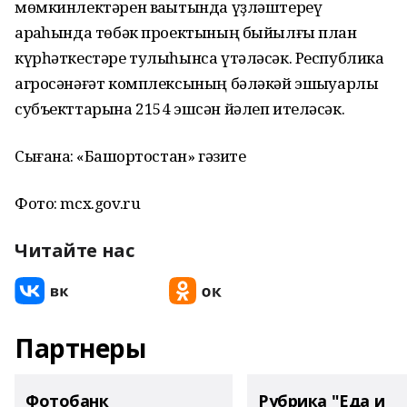
мөмкинлектәрен ваҡытында үҙләштереү
арҡаһында төбәк проектының быйылғы план
күрһәткестәре тулыһынса үтәләсәк. Республика
агросәнәғәт комплексының бәләкәй эшҡыуарлыҡ
субъекттарына 2154 эшсән йәлеп ителәсәк.
Сығанаҡ: «Башҡортостан» гәзите
Фото: mcx.gov.ru
Читайте нас
Партнеры
Фотобанк
Рубрика "Еда и