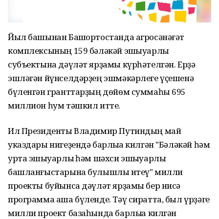
Йыл башынан Башҡортостанда агросәнәғәт
комплексының 159 бәләкәй эшҡыуарлыҡ
субъектына дәүләт ярҙамы күрһәтелгән. Ерҙә
эшләгән йүнселдәрҙең эшмәкәрлеге үҫешенә
бүленгән гранттарҙың дөйөм суммаһы 695
миллион һум тәшкил итте.
Ил Президенты Владимир Путиндың май
указдары нигеҙендә барлыҡҡа килгән "Бәләкәй һәм
урта эшҡыуарлыҡ һәм шәхси эшҡыуарлыҡ
башланғыстарына булышлыҡ итеү" милли
проекты буйынса дәүләт ярҙамы бер нисә
программа аша бүленде. Тәү сиратта, был үрҙәге
милли проект базаһында барлыҡҡа килгән