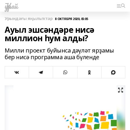
Ҡурай
Урындағы яңылыҡтар
8 ОКТЯБРЯ 2020, 05:05
Ауыл эшсәндәре нисә
миллион һум алды?
Милли проект буйынса дәүләт ярҙамы
бер нисә программа аша бүленде