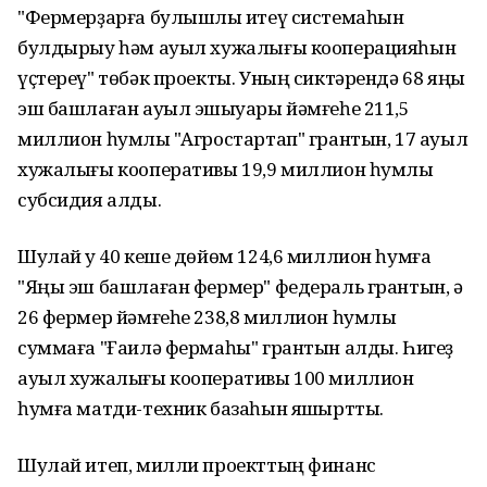
"Фермерҙарға булышлыҡ итеү системаһын
булдырыу һәм ауыл хужалығы кооперацияһын
үҫтереү" төбәк проекты. Уның сиктәрендә 68 яңы
эш башлаған ауыл эшҡыуары йәмғеһе 211,5
миллион һумлыҡ "Агростартап" грантын, 17 ауыл
хужалығы кооперативы 19,9 миллион һумлыҡ
субсидия алды.
Шулай уҡ 40 кеше дөйөм 124,6 миллион һумға
"Яңы эш башлаған фермер" федераль грантын, ә
26 фермер йәмғеһе 238,8 миллион һумлыҡ
суммаға "Ғаилә фермаһы" грантын алды. Һигеҙ
ауыл хужалығы кооперативы 100 миллион
һумға матди-техник базаһын яҡшыртты.
Шулай итеп, милли проекттың финанс