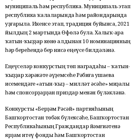
муниципаль һәм республика. Муниципаль этап
республика ҡалаларында һәм райондарында
уҙғарыла. Икенсе этап, традиция буйынса, 2021
йылдың 2 мартында Өфөлә була. Халыҡ-ара
ҡатын-ҡыҙҙар көнө алдынан 10 номинацияның
һәр береһендә бер нисә еңеүсе билдәләнә.
Еңеүселәр конкурстың төп наградаһы – ҡатын-
ҡыҙҙар хәрәкәте әүҙемсеһе Рәбиға Ҡушаева
исемендәге «Ҡатын-ҡыҙ – милләт әсәһе» миҙалы
һәм спонсорҙарҙан приздар менән бүләкләнә.
Конкурсты «Берҙәм Рәсәй» партияһының
Башҡортостан төбәк бүлексәһе, Башҡортостан
Республикаһының Граждандар йәмғиәтенә
ярҙам итеү фонды һәм Башҡортостан