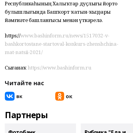
Республикаһының Халыҡтар дуҫлығы йорто
булышлығында Башҡорт ҡатын-ҡыҙҙары
йәмғиәте башланғысы менән үткәрелә.
https://
www.bashinform.ru/news/1517032-v-
bashkortostane-startoval-konkurs-zhenshchina-
mat-natsii-2021/
Сығанаҡ
https://www.bashinform.ru
Читайте нас
Партнеры
Фотобанк
Рубрика "Еда и