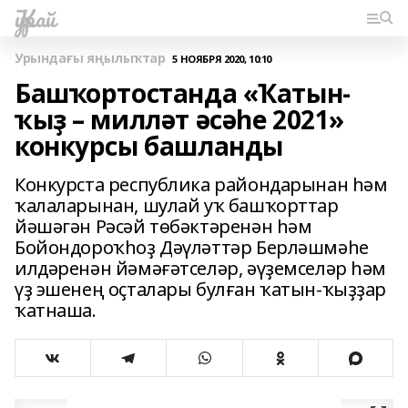
Ҡурай
Урындағы яңылыҡтар
5 НОЯБРЯ 2020, 10:10
Башҡортостанда «Ҡатын-
ҡыҙ – милләт әсәһе 2021»
конкурсы башланды
Конкурста республика райондарынан һәм
ҡалаларынан, шулай уҡ башҡорттар
йәшәгән Рәсәй төбәктәренән һәм
Бойондороҡһоҙ Дәүләттәр Берләшмәһе
илдәренән йәмәғәтселәр, әүҙемселәр һәм
үҙ эшенең оҫталары булған ҡатын-ҡыҙҙар
ҡатнаша.