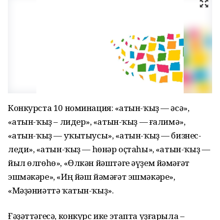
Конкурста 10 номинация: «Ҡатын-ҡыҙ — әсә»,
«Ҡатын-ҡыҙ – лидер», «Ҡатын-ҡыҙ — ғалимә»,
«Ҡатын-ҡыҙ — уҡытыусы», «Ҡатын-ҡыҙ — бизнес-
леди», «Ҡатын-ҡыҙ — һөнәр оҫтаһы», «Ҡатын-ҡыҙ —
йыл өлгөһө», «Өлкән йәштәге әүҙем йәмәғәт
эшмәкәре», «Иң йәш йәмәғәт эшмәкәре»,
«Мәҙәниәттә ҡатын-ҡыҙ».
Ғәҙәттәгесә, конкурс ике этапта уҙғарыла –