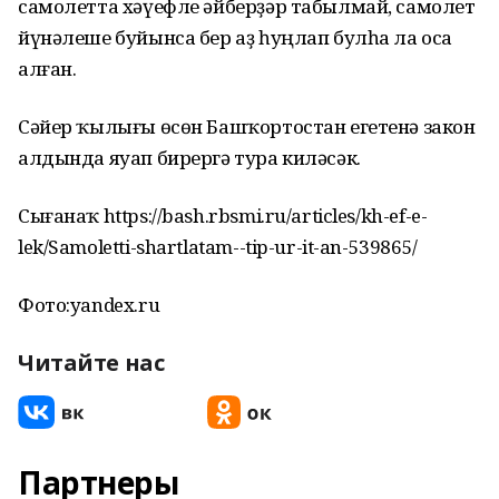
самолетта хәүефле әйберҙәр табылмай, самолет
йүнәлеше буйынса бер аҙ һуңлап булһа ла оса
алған.
Сәйер ҡылығы өсөн Башҡортостан егетенә закон
алдында яуап бирергә тура киләсәк.
Сығанаҡ https://bash.rbsmi.ru/articles/kh-ef-e-
lek/Samoletti-shartlatam--tip-ur-it-an-539865/
Фото:yandex.ru
Читайте нас
Партнеры