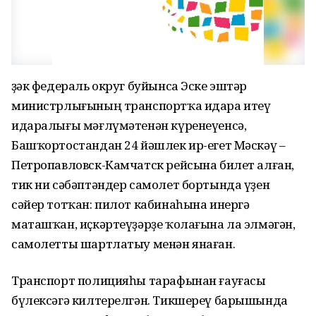
Үҙәк федераль округ буйынса Эске эштәр
министрлығының транспортҡа идара итеү
идаралығы мәғлүмәтенән күренеүенсә,
Башҡортостандан 24 йәшлек ир-егет Мәскәү –
Петропавловск-Камчатск рейсына билет алған,
тик ни сәбәптәндер самолет бортында үҙен
сәйер тотҡан: пилот кабинаһына инергә
маташҡан, иҫкәртеүҙәрҙе ҡолағына ла элмәгән,
самолетты шартлатыу менән янаған.
Транспорт полицияһы тарафынан ғауғасы
бүлексәгә килтерелгән. Тикшереү барышында