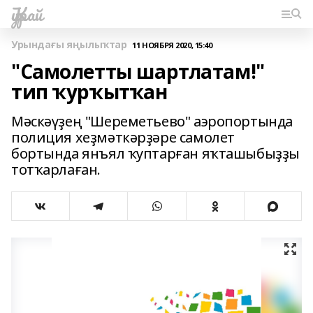
Ҡурай
Урындағы яңылыҡтар
11 НОЯБРЯ 2020, 15:40
"Самолетты шартлатам!"
тип ҡурҡытҡан
Мәскәүҙең "Шереметьево" аэропортында
полиция хеҙмәткәрҙәре самолет
бортында янъял ҡуптарған яҡташыбыҙҙы
тотҡарлаған.