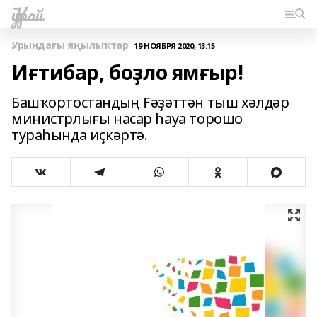
Ҡурай
Урындағы яңылыҡтар
19 НОЯБРЯ 2020, 13:15
Иғтибар, боҙло ямғыр!
Башҡортостандың Ғәҙәттән тыш хәлдәр
министрлығы насар һауа торошо
тураһында иҫкәртә.