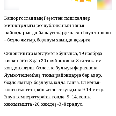
Башҡортостандың Ғәҙәттән тыш хәлдәр
министрлығы республиканың төньяҡ
райондарында йәшәүселәрҙе насар һауа торошо
– боҙло ямғыр, боҙлауыҡ хаҡында иҫкәртә.
Синоптиктар мәғлүмәте буйынса, 19 ноябрҙә
киске сәғәт 8-ҙән 20 ноябрь киске 8-гә тиклем
көндөң аяҙлы-болотло булыуы фаразлана.
Яуым-төшөмһөҙ, төньяҡ райондарҙа бер аҙ ҡар,
боҙло ямғыр, боҙлауыҡ, юлда тайғаҡ. Ел көньяҡ-
көнсығыштан, көньяҡтан секундына 9-14 метр.
Һауа температураһы төндә -9,-14, көньяҡ-
көнсығышта -20, көндөҙ -3,-8 градус.