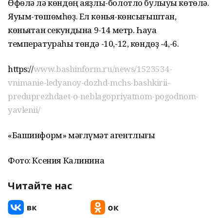
Өфөлә лә көндөң аяҙлы-болотло булыуы көтөлә.
Яуым-төшөмһөҙ. Ел көньяҡ-көнсығыштан,
көньяҡтан секундына 9-14 метр. Һауа
температураһы төндә -10,-12, көндөҙ -4,-6.
https://
www.bashinform.ru/news/1523534-
vnimanie-ledyanoy-dozhd-mchs-bashkirii-
preduprezhdaet-o-neblagopriyatnom-pogodnom-
yavlenii/
«Башинформ» мәғлүмәт агентлығы
Фото: Ксения Калинина
Читайте нас