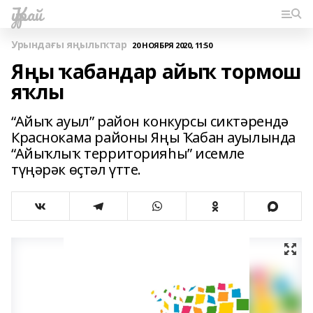
Ҡурай
Урындағы яңылыҡтар
20 НОЯБРЯ 2020, 11:50
Яңы ҡабандар айыҡ тормош
яҡлы
“Айыҡ ауыл” район конкурсы сиктәрендә
Краснокама районы Яңы Ҡабан ауылында
“Айыҡлыҡ территорияһы” исемле
түңәрәк өҫтәл үтте.