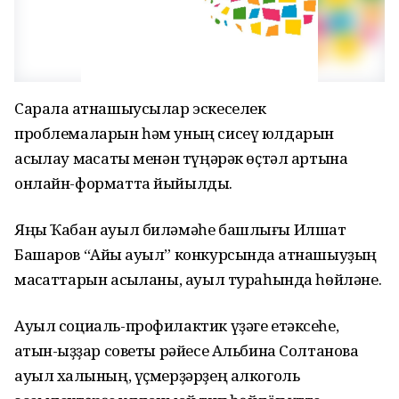
Сарала ҡатнашыусылар эскеселек
проблемаларын һәм уның сисеү юлдарын
асыҡлау маҡсаты менән түңәрәк өҫтәл артына
онлайн-форматта йыйылды.
Яңы Ҡабан ауыл биләмәһе башлығы Илшат
Башаров “Айыҡ ауыл” конкурсында ҡатнашыуҙың
маҡсаттарын асыҡланы, ауыл тураһында һөйләне.
Ауыл социаль-профилактик үҙәге етәксеһе,
ҡатын-ҡыҙҙар советы рәйесе Альбина Солтанова
ауыл халҡының, үҫмерҙәрҙең алкоголь