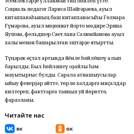
эсемлектәрҙе ҡулланмай тип һөйлёп үтте.
Социаль педагог Лариса Шәйгәрәева, ауыл
китапханаһының баш китапханасыһы Гөлнара
Ғүмәрова, ауыл мөҙөниәт йорто мөдире Эрина
Яҡупова, фельдшер Светлана Сәлимйәнова ауыл
халҡы менән башҡарылған эштәрҙе яҡтыртты.
Түңәрәк өҫтәл артында йёнле һөйлёшеү алып
барылды. Был һөйләшеү оҙайлы һәм
мауыҡтырғыс булды. Сарала ҡатнашыусылар
ҡыйыу фекерҙәр әйтте, төрлө хәлдәргә миҫалдар
килтереп, факттарға таянып уй йөрөттө,
фаразланы.
Читайте нас