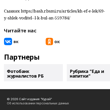
Сығанаҡ https://bash.rbsmi.ru/articles/kh-ef-e-lek/69-
y-shlek-voditel--l-k-bul-an-559784/
Читайте нас
Партнеры
Фотобанк
Рубрика "Еда и
журналистов РБ
напитки"
© 2026 Сайт издания "Курай"
Об использовании персональных данных