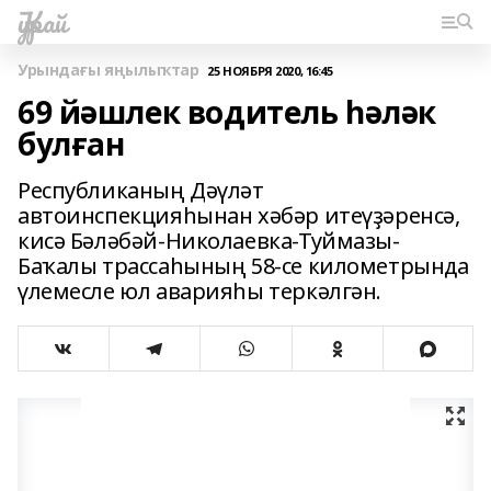
Ҡурай
Урындағы яңылыҡтар
25 НОЯБРЯ 2020, 16:45
69 йәшлек водитель һәләк
булған
Республиканың Дәүләт
автоинспекцияһынан хәбәр итеүҙәренсә,
кисә Бәләбәй-Николаевка-Туймазы-
Баҡалы трассаһының 58-се километрында
үлемесле юл аварияһы теркәлгән.