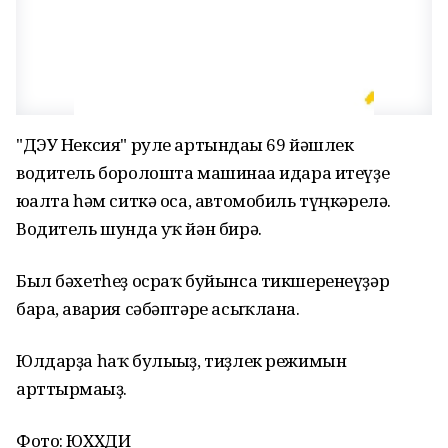
"ДЭУ Нексия" руле артындағы 69 йәшлек
водитель боролошта машинаға идара итеүҙе
юғалта һәм ситкә оса, автомобиль түңкәрелә.
Водитель шунда уҡ йән бирә.
Был бәхетһеҙ осраҡ буйынса тикшеренеүҙәр
бара, авария сәбәптәре асыҡлана.
Юлдарҙа һаҡ булығыҙ, тиҙлек режимын
арттырмағыҙ.
Фото: ЮХХДИ