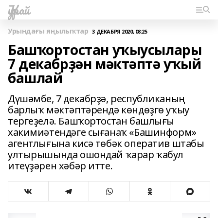
Ҡурай
Урындағы яңылыҡтар
3 ДЕКАБРЯ 2020, 08:25
Башҡортостан уҡыусылары
7 декабрҙән мәктәптә уҡый
башлай
Дүшәмбе, 7 декабрҙә, республиканың
барлыҡ мәктәптәрендә көндөҙгө уҡыу
тергеҙелә. Башҡортостан башлығы
хакимиәтендәге сығанаҡ «Башинформ»
агентлығына кисә төбәк оператив штабы
ултырышында ошондай ҡарар ҡабул
итеүҙәрен хәбәр итте.