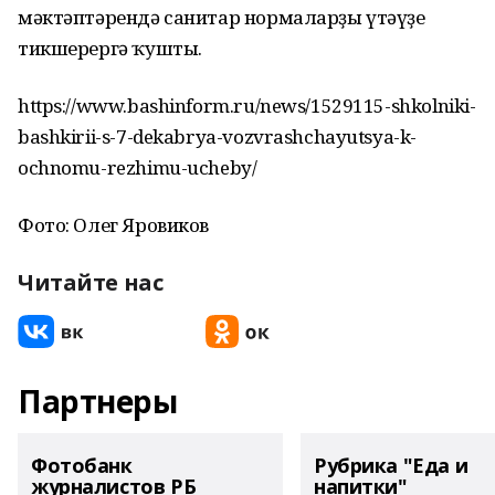
мәктәптәрендә санитар нормаларҙы үтәүҙе
тикшерергә ҡушты.
https://www.bashinform.ru/news/1529115-shkolniki-
bashkirii-s-7-dekabrya-vozvrashchayutsya-k-
ochnomu-rezhimu-ucheby/
Фото: Олег Яровиков
Читайте нас
Партнеры
Фотобанк
Рубрика "Еда и
журналистов РБ
напитки"