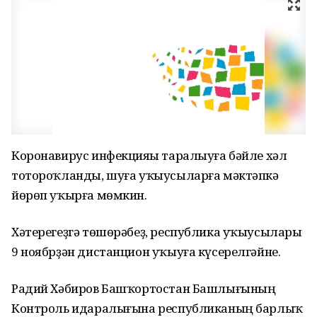
Коронавирус инфекцияһы таралыуға бәйле хәл
тотороҡланды, шуға уҡыусыларға мәктәпкә
йөрөп уҡырға мөмкин.
Хәтерегеҙгә төшөрәбеҙ, республика уҡыусылары
9 ноябрҙән дистанцион уҡыуға күсерелгәйне.
Радий Хәбиров Башҡортостан Башлығының
Контроль идаралығына республиканың барлыҡ