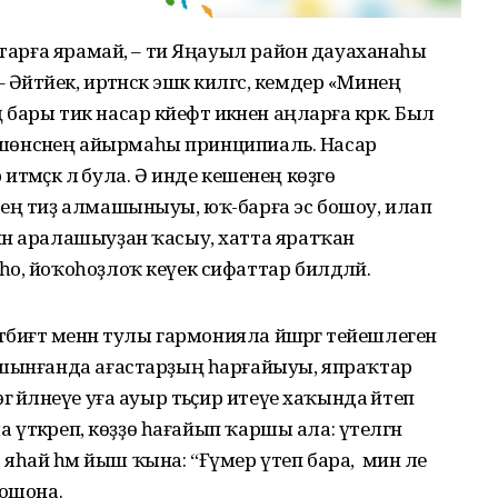
бутарға ярамай, – ти Яңауыл район дауаханаһы
Әйтәйек, иртәнсәк эшкә килгәс, кемдер «Минең
ң бары тик насар кәйефтә икәнен аңларға кәрәк. Был
 төшөнсәнең айырмаһы принципиаль. Насар
 итмәҫкә лә була. Ә инде кешенең көҙгө
тең тиҙ алмашыныуы, юҡ-барға эс бошоу, илап
ән аралашыуҙан ҡасыу, хатта яратҡан
о, йоҡоһоҙлоҡ кеүек сифаттар билдәләй.
биғәт менән тулы гармонияла йәшәргә тейешлеген
ашынғанда ағастарҙың һарғайыуы, япраҡтар
әйләнеүе уға ауыр тәьҫир итеүе хаҡында әйтеп
а үткәреп, көҙҙө һағайып ҡаршы ала: үтелгән
ай һәм йыш ҡына: “Ғүмер үтеп бара, ә мин әле
 бошона.