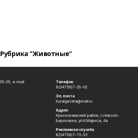
Рубрика "Животные"
5-05, e-mail:
Телефон
8(34759)7-35-05
Эл. почта
kuraigazeta@mail.ru
Адрес
Краснокамский район, с.Николо-
Берёзовка, ул.К.Маркса, 4а
Рекламная служба
8(34759)7-73-53