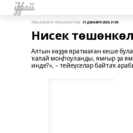
Ҡурай
Урындағы яңылыҡтар
31 ДЕКАБРЯ 2020, 21:00
Нисек төшөнкөл
Алтын көҙҙө яратмаған кеше була
ҡалай моңһоуланды, ямғыр ҙа ям
инде?», – тейеүселәр байтаҡ араб