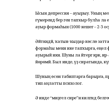
Ысын депрессия – ауырыу. Уның мен
ғүмерендә бер генә тапҡыр булһа ла е
ауыр формаһын (1000 кешегә – 2-3 о
Әйткәндәй, ҡатын-ҡыҙҙар көслө зат
формаһы менән ике тапҡырға, еңел
ауырый икән. Шуны ла әйтергә кәрәк, ир-
йөрөмәй. Был инде, үҙ сиратында, күң
Шуның өсөн табиптарға барырға, пр
тип аңлатты психолог.
Ә инде “миҙгел сире”нә килгәндә белге