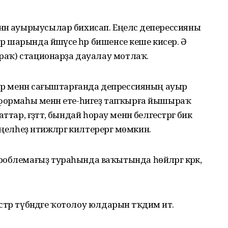
ән ауырыусылар бихисап. Еңелсә деперессияны
р шарында йәшәүсе һәр бишенсе кеше кисерә. Ә
сраҡ) стационарҙа дауалау мотлаҡ.
тар менән сағыштарғанда депрессияның ауыр
 формаһы менән ете-һигеҙ тапҡырға йышыраҡ
аттар, ғәҙәттә, бындай һорау менән белгестәргә бик
елһеҙ нәтижәләргә килтерергә мөмкин.
облемағыҙ тураһында ваҡытында һөйләргә кәрәк,
стәр түбәндәге ҡотолоу юлдарын тәҡдим итә.