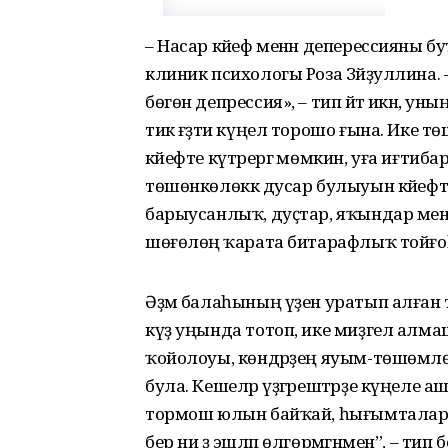
– Насар кәйеф менән деперессияны 
клиник психологы Роза Зәйҙуллина. – 
бөгөн депрессия», – тип әйтә икән, уны
тик ғәҙәти күңел торошо ғына. Ике
кәйефте күтәрергә мөмкин, уға иғтибар
төшөнкөлөккә дусар булыуын кәйеф
барыусанлыҡ, дуҫтар, яҡындар мен
шөғөлөңә ҡарата битарафлыҡ тойғоһ
Әҙәм балаһының үҙен уратып алған тә
күҙ уңында тотоп, ике миҙгел алм
ҡойолоуы, көндәрҙең яуым-төшөмлөгә 
була. Кешеләр үҙгәрештәрҙе күңеле аш
тормош юлын байҡай, һығымталар яһ
бер ни ҙә эшләп өлгөрмәгәнмен”, – тип