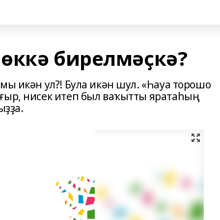
өккә бирелмәҫкә?
мы икән ул?! Була икән шул. «Һауа торошо
ғыр, нисек итеп был ваҡытты яратаһың
ыҙҙа.