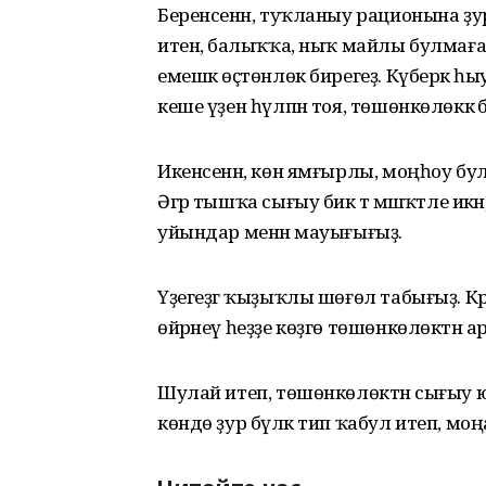
Беренсенән, туҡланыу рационына ҙу
итенә, балыҡҡа, ныҡ майлы булмаған
емешкә өҫтөнлөк бирегеҙ. Күберәк һыу 
кеше үҙен һүлпән тоя, төшөнкөлөккә
Икенсенән, көн ямғырлы, моңһоу бул
Әгәр тышҡа сығыу бик тә мәшәҡәтле икән
уйындар менән мауығығыҙ.
Үҙегеҙгә ҡыҙыҡлы шөғөл табығыҙ. Крос
өйрәнеү һеҙҙе көҙгө төшөнкөлөктән а
Шулай итеп, төшөнкөлөктән сығыу ю
көндө ҙур бүләк тип ҡабул итеп, моңа