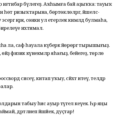
р иғтибар бүлегеҙ. Аҡһымға бай аҙыҡҡа: тауыҡ
 һөт ризыҡтарына, бөртөклөләргә, йәшелсә-
эсергә кәрәк, сөнки ул етерлек кимәлдә булмаһа,
 бирелеүе ихтимал.
һа ла, саф һауала күберәк йөрөргә тырышығыҙ.
, өйҙә физик күнекмәләр яһағыҙ, бейегеҙ, төрлө
сворд сисеү, китап уҡыу, сәйәхәт итеү, телдәр
ралар.
лдарын табыу һис ауыр түгел кеүек. Һәр яңы
ймай, дәртләнеп йәшәйек, дуҫтар!