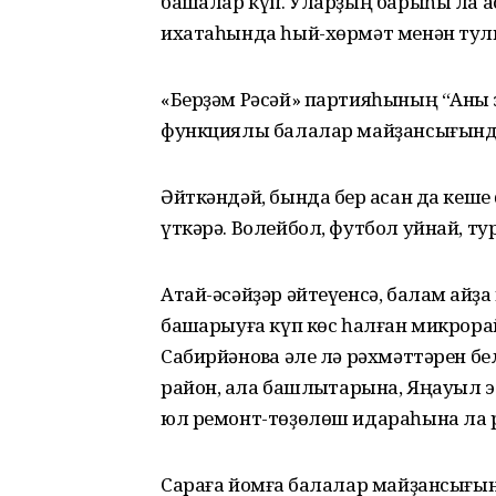
башҡалар күп. Уларҙың барыһы ла ас
ихатаһында һый-хөрмәт менән тулы
«Берҙәм Рәсәй» партияһының “Аныҡ 
функциялы балалар майҙансығында 
Әйткәндәй, бында бер ҡасан да кеше 
үткәрә. Волейбол, футбол уйнай, ту
Атай-әсәйҙәр әйтеүенсә, балам ҡайҙа
башҡарыуға күп көс һалған микрор
Сабирйәновҡа әле лә рәхмәттәрен б
район, ҡала башлыҡтарына, Яңауыл
юл ремонт-төҙөлөш идараһына ла 
Сараға йомғаҡ балалар майҙансығы