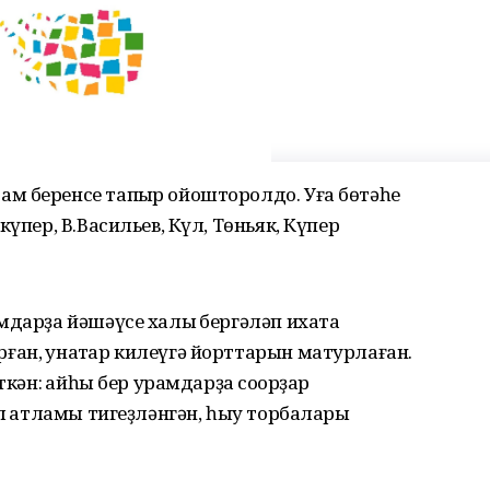
м беренсе тапҡыр ойошторолдо. Уға бөтәһе
үпер, В.Васильев, Күл, Төньяк, Күпер
мдарҙа йәшәүсе халыҡ бергәләп ихата
ан, ҡунаҡтар килеүгә йорттарын матурлаған.
ткән: ҡайһы бер урамдарҙа соҡорҙар
л ҡатламы тигеҙләнгән, һыу торбалары