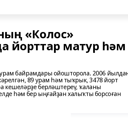
ның «Колос»
 йорттар матур һәм
 урам байрамдары ойошторола. 2006 йылда
кәрелгән, 89 урам һәм тыҡрык, 3478 йорт
ра кешеләрҙе берләштереү, ҡаланы
елде һәм бер ыңғайҙан халыҡты борсоған