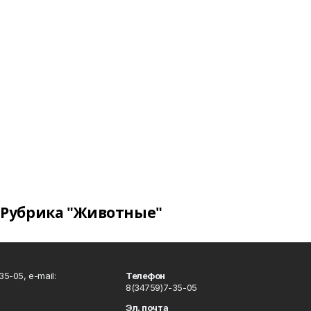
Рубрика "Животные"
5-05, e-mail:
Телефон
8(34759)7-35-05
Эл. почта