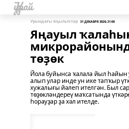
Ҡурай
Урындағы яңылыҡтар
31 ДЕКАБРЯ 2020, 21:00
Яңауыл ҡалаһы
микрорайонында
төҙөк
Йола буйынса ҡалала йыл һайын
алып улар инде ун ике тапҡыр үт
хужалығы йәлеп ителгән. Был са
төҙөкләндереү маҡсатында үткәр
һорауҙар ҙа хәл ителде.