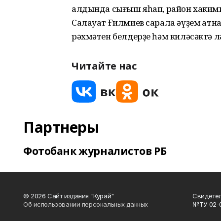
алдында сығыш яһап, район хаким
Салауат Ғилмиев сарала әүҙем ҡат
рәхмәтен белдерҙе һәм киләсәктә лә
Читайте нас
Партнеры
Фотобанк журналистов РБ
© 2026 Сайт издания "Курай"
Свидетел
Об использовании персональных данных
№ТУ 02-01