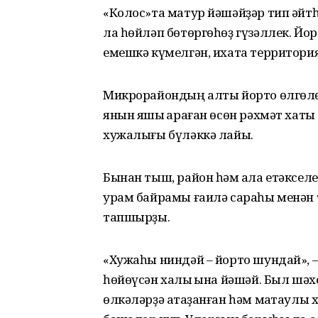
«Колос»та матур йәшәйҙәр тип әйтһә
ла һөйләп бөтөргөһөҙ гүзәллек. Йор
емешкә күмелгән, ихата территория
Микрорайондың алты йорто өлгөлө
янын яҡшы ҡараған өсөн рәхмәт хат
хужалығы бүләккә лайыҡ.
Бынан тыш, район һәм ҡала етәкселе
урам байрамы ғаилә сараһы менән 
тапшырҙы.
«Хужаһы ниндәй – йорто шундай», – 
һөйөүсән халыҡ ҡына йәшәй. Был шә
өлкәләрҙә атҡаҙанған һәм маҡтаулы 