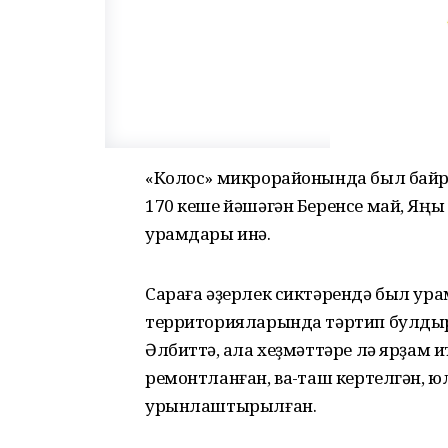
«Колос» микрорайонында был байра
170 кеше йәшәгән Беренсе май, Яңы к
урамдары инә.
Сараға әҙерлек сиктәрендә был ура
территорияларында тәртип булдырғ
Әлбиттә, ҡала хеҙмәттәре лә ярҙам и
ремонтланған, ваҡ-таш кертелгән, ю
урынлаштырылған.