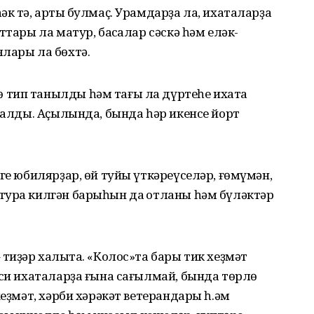
к тә, артыҡ булмаҫ. Урамдарҙа ла, ихаталарҙа
ттары ла матур, баҡсалар сәскә һәм еләк-
лары ла бөхтә.
 тип танылды һәм тағы ла дүртеһе ихата
ы алды. Аҫылында, бында һәр икенсе йорт
ге юбилярҙар, өй туйы үткәреүселәр, ғөмүмән,
тура килгән барыһын да ҡотланы һәм бүләктәр
тиҙәр халыҡта. «Колос»та бары тик хеҙмәт
хси ихаталарҙа ғына сағылмай, бында төрлө
хеҙмәт, хәрби хәрәкәт ветерандары һ.әм