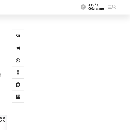
+19 °С
Облачно
н