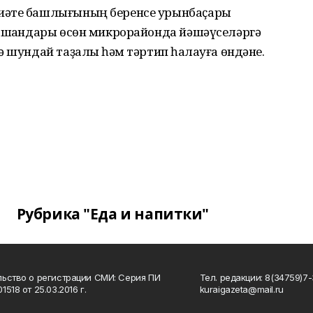
иәте башлығының беренсе урынбаҫары
нашҡандары өсөн микрорайонда йәшәүселәргә
 шундай таҙалыҡ һәм тәртип һаҡлауға өндәне.
Рубрика "Еда и напитки"
ьство о регистрации СМИ: Серия ПИ
Тел. редакции: 8(34759)7-3
518 от 25.03.2016 г.
kuraigazeta@mail.ru