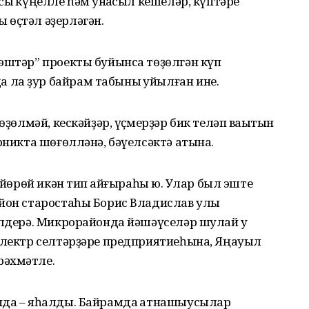
ыҡ күңелле һәм ҡунаҡсыл кешеләр, күптәре
 өҫтәл әҙерләгән.
эштәр” проекты буйынса төҙөлгән күп
ла ҙур байрам табыны ҡуйылған ине.
өҙөлмәй, кескәйҙәр, үҫмерҙәр бик теләп ваҡытын
рникта шөғөлләнә, бәүелсәктә атына.
 йөрөй икән тип ҡайғыраһы юҡ. Улар был эште
айон старостаһы Борис Владислав улы
елдерә. Микрорайонда йәшәүселәр шулай уҡ
 электр селтәрҙәре предприятиеһына, Яңауыл
рәхмәтле.
нда – яһалды. Байрамда ҡатнашыусылар