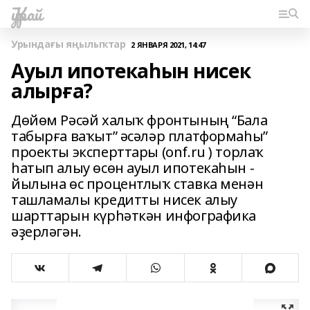
Ҡурай
Урындағы яңылыҡтар
2 ЯНВАРЯ 2021, 14:47
Ауыл ипотекаһын нисек
алырға?
Дөйөм Рәсәй халыҡ фронтының “Бала
табырға ваҡыт” әсәләр платформаһы”
проекты эксперттары (onf.ru ) торлаҡ
һатып алыу өсөн ауыл ипотекаһын -
йылына өс процентлыҡ ставка менән
ташламалы кредитты нисек алыу
шарттарын күрһәткән инфографика
әҙерләгән.