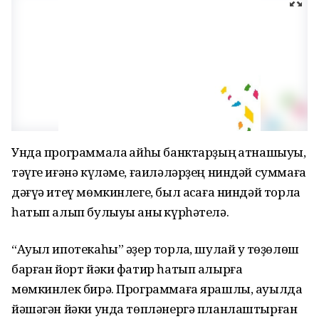
Унда программала ҡайһы банктарҙың ҡатнашыуы,
тәүге иғәнә күләме, ғаиләләрҙең ниндәй суммаға
дәғүә итеү мөмкинлеге, был аҡсаға ниндәй торлаҡ
һатып алып булыуы аныҡ күрһәтелә.
“Ауыл ипотекаһы” әҙер торлаҡ, шулай уҡ төҙөлөш
барған йорт йәки фатир һатып алырға
мөмкинлек бирә. Программаға ярашлы, ауылда
йәшәгән йәки унда төпләнергә планлаштырған