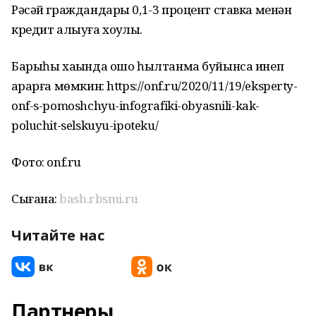
Рәсәй граждандары 0,1-3 процент ставка менән
кредит алыуға хоҡуҡлы.
Барыһы хаҡында ошо һылтанма буйынса инеп
ҡарарға мөмкин: https://onf.ru/2020/11/19/eksperty-
onf-s-pomoshchyu-infografiki-obyasnili-kak-
poluchit-selskuyu-ipoteku/
Фото: onf.ru
Сығанаҡ:
bash.rbsmi.ru
Читайте нас
Партнеры