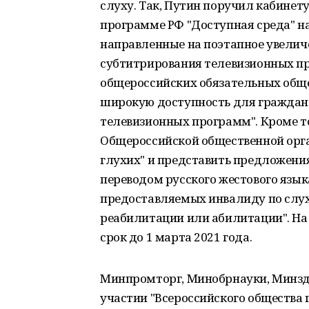
слуху. Так, Путин поручил кабинет
программе РФ "Доступная среда" на
направленные на поэтапное увелич
субтитрирования телевизионных пр
общероссийских обязательных обще
широкую доступность для граждан
телевизионных программ". Кроме то
Общероссийской общественной орга
глухих" и представить предложения
переводом русского жестового язы
предоставляемых инвалиду по слу
реабилитации или абилитации". На 
срок до 1 марта 2021 года.
Минпромторг, Минобрнауки, Минздр
участии "Всероссийского общества 