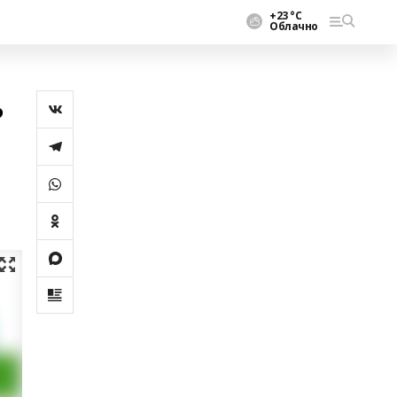
+23 °С
Облачно
ь