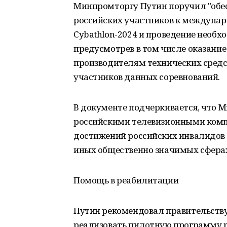
Минпромторгу Путин поручил "обесп
российских участников к междуна
Cybathlon-2024 и проведение необ
предусмотрев в том числе оказан
производителям технических средс
участников данных соревнований.
В документе подчеркивается, что 
российскими телевизионными комп
достижений российских инвалидов в 
иных общественно значимых сферах
Помощь в реабилитации
Путин рекомендовал правительству
реализовать пилотную программу р