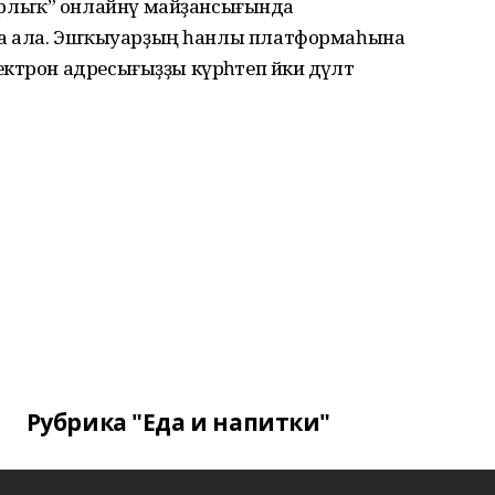
рлыҡ” онлайнү майҙансығында
наша ала. Эшҡыуарҙың һанлы платформаһына
трон адресығыҙҙы күрһәтеп йәки дәүләт
Рубрика "Еда и напитки"