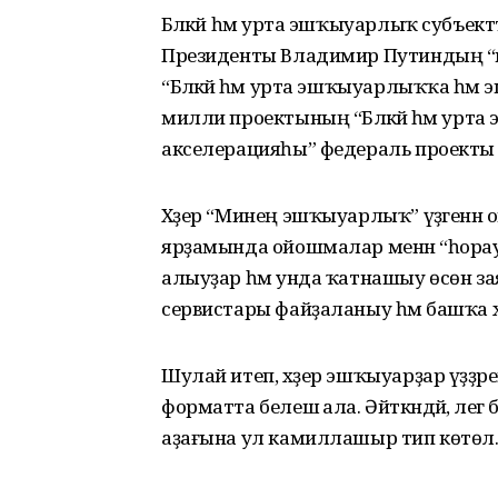
Бәләкәй һәм урта эшҡыуарлыҡ субъе
Президенты Владимир Путиндың “ма
“Бәләкәй һәм урта эшҡыуарлыҡҡа һә
милли проектының “Бәләкәй һәм ур
акселерацияһы” федераль проекты
Хәҙер “Минең эшҡыуарлыҡ” үҙәгенән
ярҙамында ойошмалар менән “һора
алыуҙар һәм унда ҡатнашыу өсөн за
сервистары файҙаланыу һәм башҡа х
Шулай итеп, хәҙер эшҡыуарҙар үҙҙәр
форматта белешә ала. Әйткәндәй, әл
аҙағына ул камиллашыр тип көтөлә