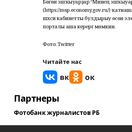
Бөгөн эшҡыуарҙар “Минең эшҡыуа
(https://msp.economy.gov.ru/) ҡат
шәхси кабинетты булдырыу өсөн элек
порталы аша керергә мөмкин.
Фото: Twitter
Читайте нас
Партнеры
Фотобанк журналистов РБ