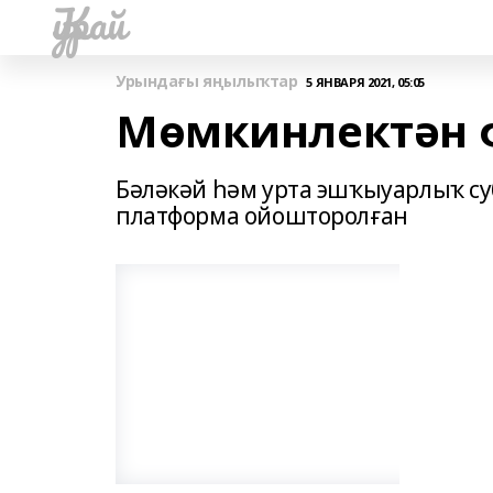
Ҡурай
Урындағы яңылыҡтар
5 ЯНВАРЯ 2021, 05:05
Мөмкинлектән 
Бәләкәй һәм урта эшҡыуарлыҡ су
платформа ойошторолған