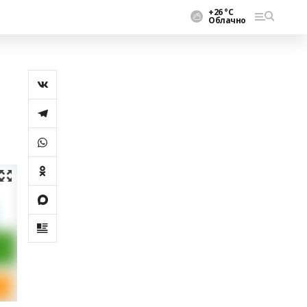
+26 °С
Облачно