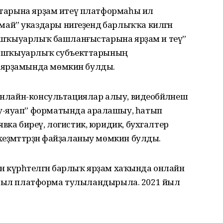
кттарына ярҙам итеү платформаһы ил
й” указдары нигеҙендә барлыҡҡа килгән
м эшҡыуарлыҡ башланғыстарына ярҙам и теү”
та эшҡыуарлыҡ субъекттарының
 ярҙамында мөмкин булды.
 онлайн-консультациялар алыу, видеобәйләнеш
у-яуап” форматында аралашыу, һатып
явка биреү, логистик, юридик, бухгалтер
еҙмәттәрҙән файҙаланыу мөмкин булды.
енә күрһәтелгән барлыҡ ярҙам хаҡында онлайн
егә был платформа тулыландырыла. 2021 йыл
.