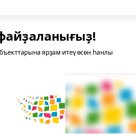
файҙаланығыҙ!
бъекттарына ярҙам итеү өсөн һанлы