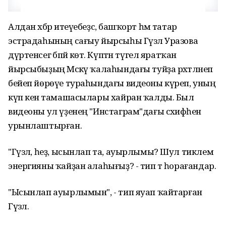
Алдан хәбәр итеүебеҙсә, башҡорт һәм татар
эстрадаһының сағыу йырсыһы Гүзәл Уразова
дүртенсегә бәпәй көтә. Күптән түгел яратҡан
йырсыбыҙың Мәскәү ҡалаһындағы туйҙа рәхәтләнеп
бейеп йөрөүе тураһындағы видеоны күреп, уның
күп кенә тамашасылары хайран ҡалды. Был
видеоны ул үҙенең "Инстаграм"дағы сәхифәһенә
урынлаштырған.
"Гүзәл, һеҙ, ысынлап та, ауырлымы? Шул тиклем
энергияны ҡайҙан алаһығыҙ? - тип тә һорағандар.
"Ысынлап ауырлымын", - тип яуап ҡайтарған
Гүзәл.