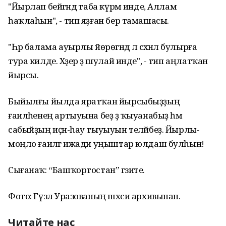
"Йырлап бейәгәндә таба күрмә инде, Аллам
һаҡлаһын", - тип яҙған бер тамашасы.
"Һәр балама ауырлы йөрөгәндә лә сәхнәлә булырға
тура килде. Хәҙер ҙә шулай инде", - тип аңлатҡан
йырсы.
Быйылғы йылда яратҡан йырсыбыҙҙың
ғаиләһенең артыуына беҙ ҙә ҡыуанабыҙ һәм
сабыйҙың иҫән-һау тыуыуын теләйбеҙ. Йырлы-
моңло ғаиләгә ижади уңыштар юлдаш булһын!
Сығанаҡ: “Башҡортостан” гәзите.
Фото: Гүзәл Уразованың шәхси архивынан.
Читайте нас