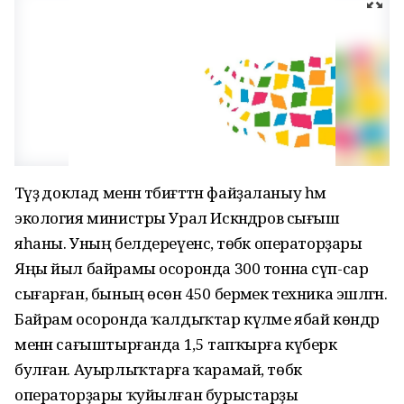
Тәүҙә доклад менән тәбиғәттән файҙаланыу һәм
экология министры Урал Искәндәров сығыш
яһаны. Уның белдереүенсә, төбәк операторҙары
Яңы йыл байрамы осоронда 300 тонна сүп-сар
сығарған, бының өсөн 450 берәмек техника эшләгән.
Байрам осоронда ҡалдыҡтар күләме ябай көндәр
менән сағыштырғанда 1,5 тапҡырға күберәк
булған. Ауырлыҡтарға ҡарамай, төбәк
операторҙары ҡуйылған бурыстарҙы