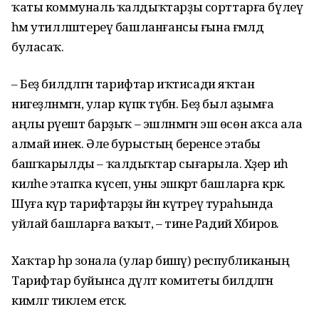
ҡаты коммуналь ҡалдыҡтарҙы сорттарға бүлеү
һәм утилләштереү башланғансы ғына ғәмәлдә
буласаҡ.
– Беҙ билдәләгән тарифтар иҡтисади яҡтан
нигеҙләнмәгән, улар күпкә түбән. Беҙ был аҙымға
аңлы рәүештә барҙыҡ – эшләнмәгән эш өсөн аҡса ала
алмай инек. Әле бурыстың беренсе этабы
башҡарылды – ҡалдыҡтар сығарыла. Хәҙер иһә
киләһе этапҡа күсеп, уны эшкәртә башларға кәрәк.
Шуға күрә тарифтарҙы йәнә күтәреү тураһында
уйлай башларға ваҡыт, – тине Радий Хәбиров.
Хаҡтар һәр зонала (улар бишәү) республиканың
Тарифтар буйынса дәүләт комитеты билдәләгән
кимәлгә тиклем етәсәк.