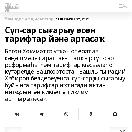
Ҡурай
Урындағы яңылыҡтар
11 ЯНВАРЯ 2021, 20:25
Сүп-сар сығарыу өсөн
тарифтар йәнә артасаҡ
Бөгөн Хөкүмәттә үткән оператив
кәңәшмәлә сираттағы тапҡыр сүп-сар
реформаһы һәм тарифтар мәсьәләһе
күтәрелде. Башҡортостан Башлығы Радий
Хәбиров белдереүенсә, сүп-сарҙы сығарыу
буйынса тарифтар иҡтисади яҡтан
нигеҙләнгән кимәлгә тиклем
арттырыласаҡ.