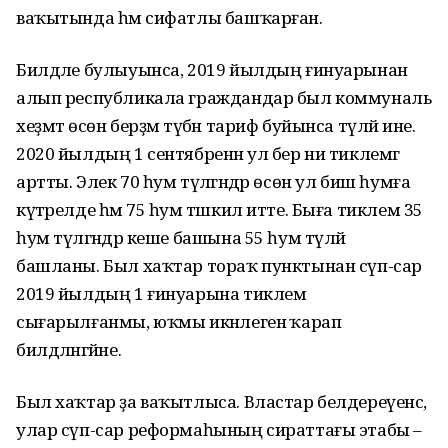
ваҡытында һәм сифатлы башҡарған.
Билдәле булыуынса, 2019 йылдың ғинуарынан
алып республикала граждандар был коммуналь
хеҙмәт өсөн берҙәм түбән тариф буйынса түләй ине.
2020 йылдың 1 сентябренән ул бер ни тиклемгә
артты. Элек 70 һум түләгәндәр өсөн ул биш һумға
күтәрелде һәм 75 һум тәшкил итте. Быға тиклем 35
һум түләгәндәр кеше башына 55 һум түләй
башланы. Был хаҡтар тораҡ пунктынан сүп-сар
2019 йылдың 1 ғинуарына тиклем
сығарылғанмы, юҡмы икәнлегенә ҡарап
билдәләнгәйне.
Был хаҡтар ҙа ваҡытлыса. Властар белдереүенсә,
улар сүп-сар реформаһының сираттағы этабы –