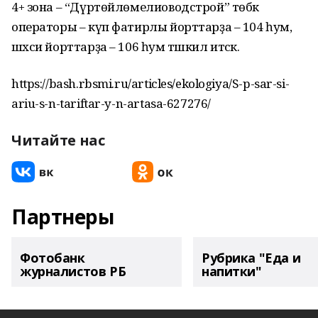
4+ зона – “Дүртөйлөмелиоводстрой” төбәк
операторы – күп фатирлы йорттарҙа – 104 һум,
шәхси йорттарҙа – 106 һум тәшкил итәсәк.
https://bash.rbsmi.ru/articles/ekologiya/S-p-sar-si-
ariu-s-n-tariftar-y-n-artasa-627276/
Читайте нас
Партнеры
Фотобанк
Рубрика "Еда и
журналистов РБ
напитки"