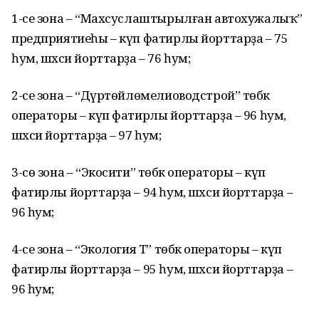
1-се зона – “Махсуслаштырылған автохужалыҡ”
предприятиеһы – күп фатирлы йорттарҙа – 75
һум, шәхси йорттарҙа – 76 һум;
2-се зона – “Дүртөйлөмелиоводстрой” төбәк
операторы – күп фатирлы йорттарҙа – 96 һум,
шәхси йорттарҙа – 97 һум;
3-сө зона – “Экосити” төбәк операторы – күп
фатирлы йорттарҙа – 94 һум, шәхси йорттарҙа –
96 һум;
4-се зона – “Экология Т” төбәк операторы – күп
фатирлы йорттарҙа – 95 һум, шәхси йорттарҙа –
96 һум;