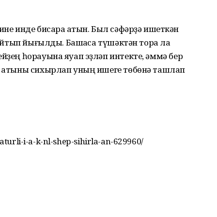
ине инде бисара ҡатын. Был сәфәрҙә ишеткән
 ҡайтып йығылды. Башҡаса түшәктән тора ла
ейҙең һорауына яуап эҙләп интекте, әммә бер
е ҡатыны сихырлап уның ишеге төбөнә ташлап
Maturli-i-a-k-nl-shep-sihirla-an-629960/