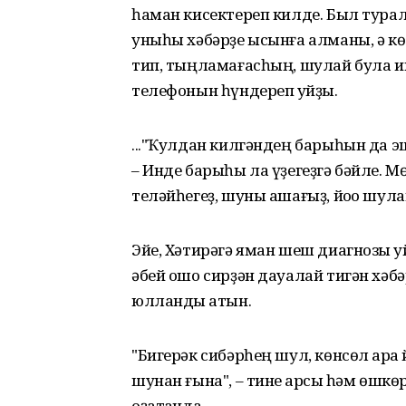
һаман кисектереп килде. Был турал
уныһы хәбәрҙе ысынға алманы, ә көл
тип, тыңламағасһың, шулай була ин
телефонын һүндереп ҡуйҙы.
..."Ҡулдан килгәндең барыһын да э
– Инде барыһы ла үҙегеҙгә бәйле. М
теләйһегеҙ, шуны ашағыҙ, йоҡо шулай 
Эйе, Хәтирәгә яман шеш диагнозы ҡ
әбей ошо сирҙән дауалай тигән хәбә
юлланды ҡатын.
"Бигерәк сибәрһең шул, көнсөл ҡара
шунан ғына", – тине ҡарсыҡ һәм өшк
оҙатҡанда.