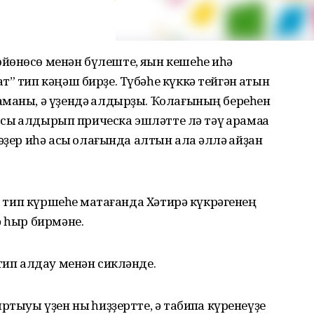
йөнөсө менән бүлеште, яҡын кешеһе иһә
” тип кәңәш бирҙе. Түбәһе күккә тейгән ҡатын
маны, ә үҙендә ҡалдырҙы. Ҡолағының береһен
сыҡ ҡалдырып прическа эшләтте лә тәү ҡарамаҡҡа
ҙер иһә асыҡ ҡолағында алтын алҡа әллә ҡайҙан
 – тип күршеһе маҡтағанда Хәтирә күкрәгенең
ә һыр бирмәне.
тип алдау менән сикләнде.
тыуы үҙен ныҡ һиҙҙертте, ә табипҡа күренеүҙе