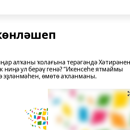
көнләшеп
ыңар алҡаны ҡолағына терәгәндә Хәтирәне
к ниңә ул берәү генә? “Икенсеһе ятмаймы
лә эҙләнмәһен, өмөтө аҡланманы.