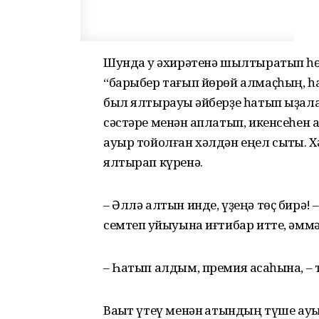
Шунда уҡ әхирәтенә шылтыратып һө
“барыбер тағып йөрөй алмаҫһың, һат
был ялтырауыҡ әйберҙе һатып ыҙала
сәстәре менән ҡаплатып, икенсеһен а
ауыр тойолған хәлдән еңел сыҡты. Хә
ялтырап күренә.
– Әллә алтын инде, үҙеңә төҫ бирә!
семтеп ҡуйыуына иғтибар итте, әмм
– Һатып алдым, премия аҡсаһына, – 
Ваҡыт үтеү менән ҡатындың түше ауыр