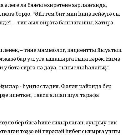
а әлеге лә баяғы әхирәтенә зарланғанда,
көгә борҙо. “Әйттем бит мин һиңә кейәүгә сыҡ
де”, – тип аҡыл өйрәтә башлағайны, Хәтирә
шләнек, – тине маммолог, пациентты йыуатып.
өғжизә бар ул, уға ышанырға ғына кәрәк. Нимә
уҡ бөтә сиргә лә дауа, тыныслыҡ һаҡлағыҙ".
уйҙылар - һуңғы стадия. Фәлән районда бер
рҙе ишеткәс, такси яллап шул тарафҡа
 йөҙлө бер бисә һине сихырлаған, ауырыу тик
өртөлгән тоҙҙо өй тирәләй һибеп сығырға ҡушты