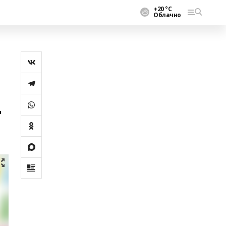
+20 °С
Облачно
ң