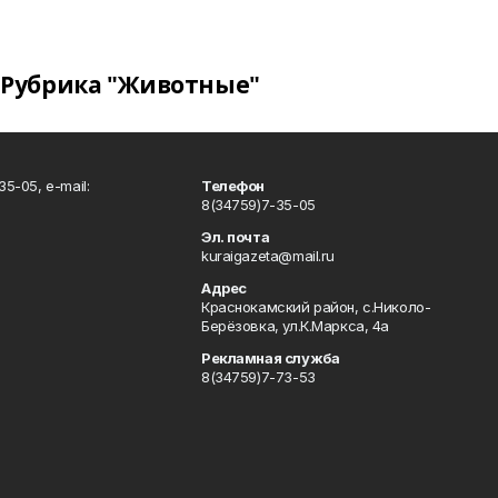
Рубрика "Животные"
5-05, e-mail:
Телефон
8(34759)7-35-05
Эл. почта
kuraigazeta@mail.ru
Адрес
Краснокамский район, с.Николо-
Берёзовка, ул.К.Маркса, 4а
Рекламная служба
8(34759)7-73-53