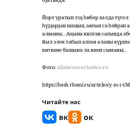
Йорт уратып тоҙ һибер хәлдә түгел 
һүҙҙәрҙән шаңҡып, аяғын саҡ һөйрәп
алманы... Аңына килгән сағында әб
йыл элек табып алған алҡаны күрш
киткәне башына ла инеп сыҡманы...
Фото:
allaboutourladies.ru
https://bash.rbsmi.ru/articles/y-m-i-t/
Читайте нас