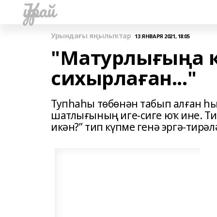
Ҡурай
Урындағы яңылыҡтар
13 ЯНВАРЯ 2021, 18:05
"Матурлығыңа 
сихырлаған..."
Тупһаһы төбөнән табып алған һ
шатлығының иге-сиге юҡ ине. Ти
икән?” тип күпме генә эргә-тирә