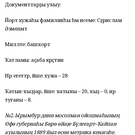
Документтарҙы уҡыу:
Йорт хужаһы фамилияһы һәм исеме: Сәҙрислам
Әзмөхәмәт
Милләте: башҡорт
Ҡатламы: аҫаба крәҫтиән
Ир-егеттәр, йәше: хужа – 28
Ҡатын-ҡыҙҙар, йәше: ҡатыны – 20, ҡыҙ – 0, ир
туғаны – 8.
№2. Ырымбур дини мосолман ойошмаһының
Өфө губернаһы Бөрө өйәҙе Бүлеғарт–Ҡайпан
ауылының 1889 йыл өсөн метрика кенәгәһе.