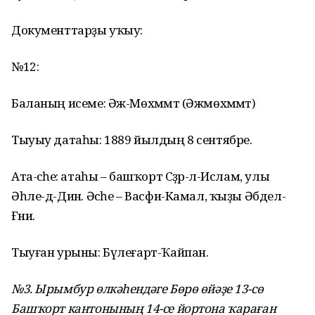
Документтарҙы уҡыу:
№12:
Баланың исеме: Әж-Мөхәммәт (Әжмөхәммәт)
Тыуыу датаһы: 1889 йылдың 8 сентябре.
Ата-әсәһе: атаһы – башҡорт Сәҙр-әл-Ислам, улы
Әһле-д-Динә. Әсәһе – Васфи-Камал, ҡыҙы Әбдел-
Ғәни.
Тыуған урыны: Бүлеғарт-Ҡайпан.
№3. Ырымбур өлкәһендәге Бөрө өйәҙе 13-сө
Башҡорт кантонының 14-се йортона ҡараған