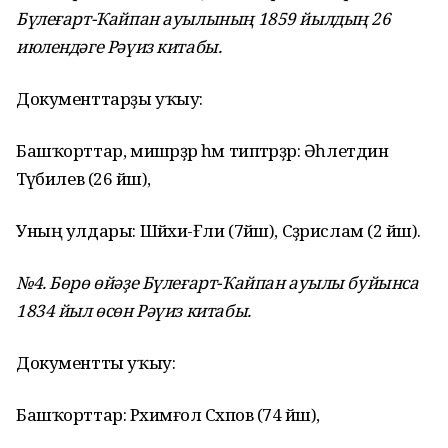
Бүлеғарт-Ҡайпан ауылының 1859 йылдың 26
июлендәге Рәүиз китабы.
Документтарҙы уҡыу:
Башҡорттар, мишәрҙәр һәм типтәрҙәр: Әһлетдин
Тәүәбилев (26 йәш),
Уның улдары: Шәйхи-Ғәли (7йәш), Сәҙрислам (2 йәш).
№4. Бөрө өйәҙе Бүлеғарт-Ҡайпан ауылы буйынса
1834 йыл өсөн Рәүиз китабы.
Документты уҡыу:
Башҡорттар: Рәхимғол Сәхәпов (74 йәш),