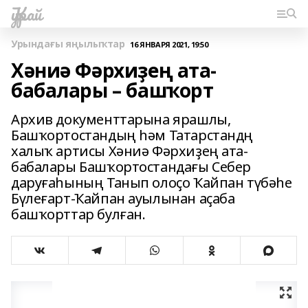
Ҡурай
Урындағы яңылыҡтар
16 ЯНВАРЯ 2021, 19:50
Хәниә Фәрхиҙең ата-
бабалары – башҡорт
Архив документтарына ярашлы,
Башҡортостандың һәм Татарстандң
халыҡ артисы Хәниә Фәрхиҙең ата-
бабалары Башҡортостандағы Себер
даруғаһының Танып олоҫо Ҡайпан түбәһе
Бүлеғарт-Ҡайпан ауылынан аҫаба
башҡорттар булған.