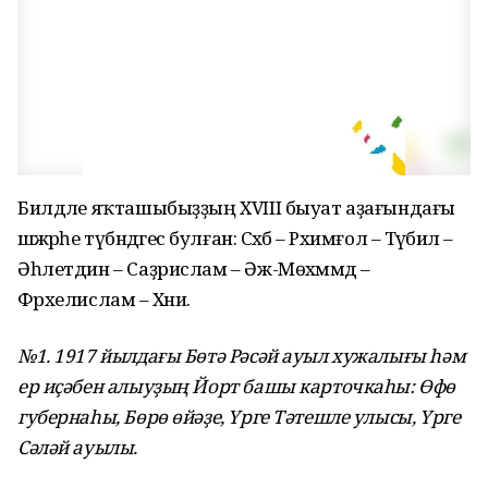
Билдәле яҡташыбыҙҙың XVIII быуат аҙағындағы
шәжәрәһе түбәндәгесә булған: Сәхәб – Рәхимғол – Тәүәбил –
Әһлетдин – Саҙрислам – Әж-Мөхәммәд –
Фәрхелислам – Хәниә.
№1. 1917 йылдағы Бөтә Рәсәй ауыл хужалығы һәм
ер иҫәбен алыуҙың Йорт башы карточкаһы: Өфө
губернаһы, Бөрө өйәҙе, Үрге Тәтешле улысы, Үрге
Сәләй ауылы.