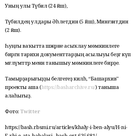
Уның улы Тәүәбил (24 йәш),
Тәүәбилдең улдары Әһлетдин (5 йәш), Минғәзитдин
(2 йәш).
Һуңғы ваҡытта шәжәрәне асыҡлау мөмкинлеге
биргән тарихи документтарҙың асылыуы беҙгә күп
мәғлүмәттәр менән танышыу мөмкинлеге бирҙе.
Тамырҙарығыҙҙы белгегеҙ килһә, “Башархив”
проекты аша (
https://basharchive.ru/
) таныша
алаһығыҙ.
Фото:
Twitter
https://bash.rbsmi.ru/articles/khaly-i-ben-alyu/H-ni-
F-rhi-e-ata-babalari--bash-ort-635681/