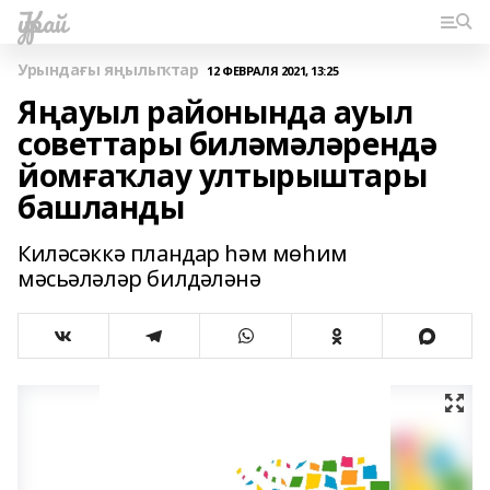
Ҡурай
Урындағы яңылыҡтар
12 ФЕВРАЛЯ 2021, 13:25
Яңауыл районында ауыл
советтары биләмәләрендә
йомғаҡлау ултырыштары
башланды
Киләсәккә пландар һәм мөһим
мәсьәләләр билдәләнә