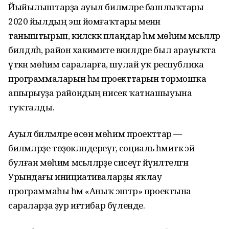
Йыйылыштарҙа ауыл биләмәләре башлыҡтары
2020 йылдың эш йомғаҡтары менән
таныштырып, киләсәккә пландар һәм мөһим мәсьәләләр
билдәләһә, район хакимиәте вәкилдәре был арауыҡта
үткән мөһим сараларға, шулай уҡ республика
программаларын һәм проекттарын тормошҡа
ашырыуҙа райондың нисек ҡатнашыуына
туҡталды.
Ауыл биләмәләре өсөн мөһим проекттар —
биләмәләрҙе төҙөкләндереүгә, социаль әһәмиәткә эйә
булған мөһим мәсьәләләрҙе сисеүгә йүнәлтелгән
Урындағы инициативаларҙы яҡлау
программаһы һәм «Аныҡ эштәр» проектына
сараларҙа ҙур иғтибар бүленде.