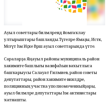
Ауыл советтары биләмәләрендә йомғаҡлау
ултырыштары башланды.Тәүгеләре Ямаҙы, Истәк,
Мәсәғүт һәм Иҫке Вәрәш ауыл советтарында үтте.
Сараларҙа Яңауыл районы муниципаль район
хакимиәте башлығы вазифаһын ваҡытлыса
башҡарыусы Салауат Ғилмиев, район советы
депутаттары, район хакимиәте вәкилдәре,
полицияның участка уполномоченныйҙары,
ауыл биләмәләре депутаттары һәм активистары
ҡатнашты.