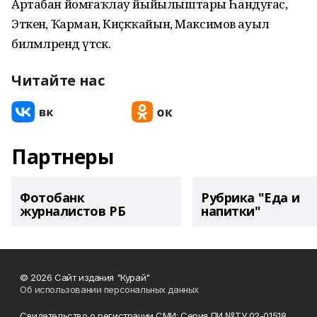
Артабан йомғаҡлау йыйылыштары Һандуғас,
Эткенә, Ҡарман, Киҫәкҡайын, Максимов ауыл
биләмәләрендә үтәсәк.
Читайте нас
Партнеры
Фотобанк
Рубрика "Еда и
журналистов РБ
напитки"
© 2026 Сайт издания "Курай"
Об использовании персональных данных
Свидетельство о регистрации СМИ: Серия ПИ №ТУ 02-01518