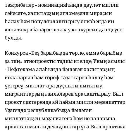
тәжрибәләр» номинацияһында дәүләт милли
сәйәсәте, халыҡтарҙың этномәҙәни мираҫын
һаҡлау һәм популярлаштырыу өлкәһендә иң
яҡшы тәжрибәләрҙе асыҡлау конкурсында еңеүсе
булды.
Конкурсҡа «Беҙ барыбыҙ ҙа төрлө, әммә барыбыҙ
ҙа тиң» этнопроекты тәҡдим ителде, Уның асылы
- Нефтекама ҡалаһында йәшәгән халыҡтарҙың
йолаларын һәм ғөрөф-ғәҙәттәрен һаҡлау һәм
үҫтереү, милләт-ара дуҫлыҡты нығытыу,
мигранттарҙың ғаиләләрен яраҡлаштырыу. Был
проект сиктәрендә ай һайын милли мәҙәниәттәр
Үҙәгендә республикабыҙҙа йәшәгән
милләттәрҙең мәҙәниәтенә һәм йолаларына
арналған милли декадниктар үтә. Был практика