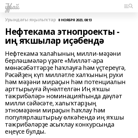
Ҡурай
Урындағы яңылыҡтар
8 НОЯБРЯ 2023, 08:13
Нефтекама этнопроекты -
иң яҡшылар иҫәбендә
Нефтекама ҡалаһының милли-мәҙәни
берләшмәләр үҙәге «Милләт-ара
мөнәсәбәттәрҙе һаҡлауға һәм үҫтереүгә,
Рәсәйҙең күп милләтле халҡының рухи
һәм мәҙәни мираҫын һәм потенциалын
арттырыуға йүнәлтелгән Иң яҡшы
тәжрибәләр» номинацияһында дәүләт
милли сәйәсәте, халыҡтарҙың
этномәҙәни мираҫын һаҡлау һәм
популярлаштырыу өлкәһендә иң яҡшы
тәжрибәләрҙе асыҡлау конкурсында
еңеүсе булды.