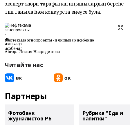
эксперт жюри тарафынан иң яҡшыларҙың береһе
тип таныла һәм конкурста еңеүсе була.
Нефтекама этнопроекты - иң яҡшылар иҫәбендә
Автор:
Лилия Насртдинова
Читайте нас
Партнеры
Фотобанк
Рубрика "Еда и
журналистов РБ
напитки"