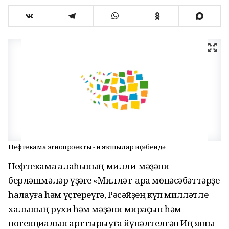
Нефтекама этнопроекты - иң яҡшылар иҫәбендә
Нефтекама ҡалаһының милли-мәҙәни
берләшмәләр үҙәге «Милләт-ара мөнәсәбәттәрҙе
һаҡлауға һәм үҫтереүгә, Рәсәйҙең күп милләтле
халҡының рухи һәм мәҙәни мираҫын һәм
потенциалын арттырыуға йүнәлтелгән Иң яҡшы