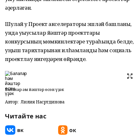
әҙерләгән.
Шулай уҡ Проект акселераторы эшләй башланы,
унда уҡыусылар йәштәр проекттары
конкурсының мөмкинлектәре тураһында белде,
уңыш тарихтарынан илһамланды һәм социаль
проектлау нигеҙҙәрен өйрәнде.
Балалар һәм йәштәр өсөн үҙәк
Автор:
Лилия Насртдинова
Читайте нас