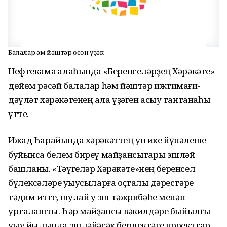
Балалар һәм йәштәр өсөн үҙәк
Нефтекама ҡалаһында «Беренселәрҙең Хәрәкәте»
дөйөм рәсәй балалар һәм йәштәр ижтимағи-
дәүләт хәрәкәтенең ҡала үҙәген асыу тантанаһы
үтте.
Ижад Һарайында хәрәкәттең ун ике йүнәлеше
буйынса белем биреү майҙансыҡтары эшләй
башланы. «Тәүгеләр Хәрәкәте»нең беренсел
бүлексәләре уҡыусыларға оҫталыҡ дәрестәре
тәҡдим итте, шулай уҡ эш тәжрибәһе менән
уртаҡлашты. Һәр майҙансыҡ вәкилдәре быйылғы
уҡыу йылында эшләйәсәк берлектәге проекттар