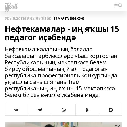
Ҡурай
Урындағы яңылыҡтар
19 МАРТА 2024, 05:05
Нефтекамалар - иң яҡшы 15
педагог иҫәбендә
Нефтекама ҡалаһының балалар
баҡсалары тәрбиәселәре «Башҡортостан
Республикаһының мәктәпкәсә белем
биреү ойошмаһының йыл педагогы»
республика профессиональ конкурсында
уңышлы сығыш яһаны һәм
республиканың иң яҡшы 15 мәктәпкәсә
белем биреү вәкиле иҫәбенә инде.