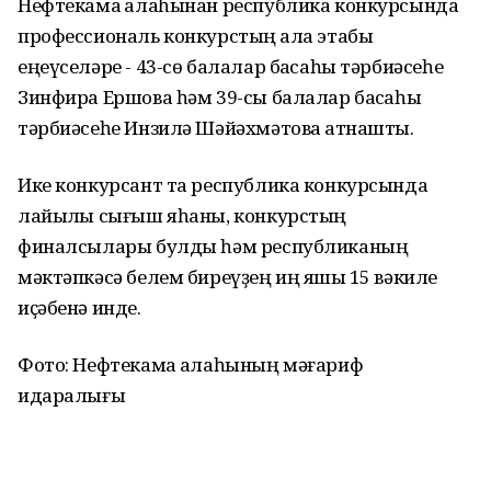
Нефтекама ҡалаһынан республика конкурсында
профессиональ конкурстың ҡала этабы
еңеүселәре - 43-сө балалар баҡсаһы тәрбиәсеһе
Зинфира Ершова һәм 39-сы балалар баҡсаһы
тәрбиәсеһе Инзилә Шәйәхмәтова ҡатнашты.
Ике конкурсант та республика конкурсында
лайыҡлы сығыш яһаны, конкурстың
финалсылары булды һәм республиканың
мәктәпкәсә белем биреүҙең иң яҡшы 15 вәкиле
иҫәбенә инде.
Фото: Нефтекама ҡалаһының мәғариф
идаралығы