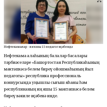
Нефтекамалар - иң яҡшы 15 педагог иҫәбендә
Нефтекама ҡалаһының балалар баҡсалары
тәрбиәселәре «Башҡортостан Республикаһының
мәктәпкәсә белем биреү ойошмаһының йыл
педагогы» республика профессиональ
конкурсында уңышлы сығыш яһаны һәм
республиканың иң яҡшы 15 мәктәпкәсә белем
биреү вәкиле иҫәбенә инде.