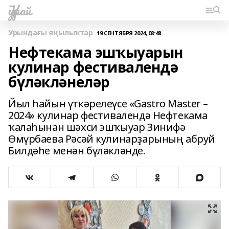
Ҡурай
Урындағы яңылыҡтар
19 СЕНТЯБРЯ 2024, 08:48
Нефтекама эшҡыуарын
кулинар фестивалендә
бүләкләнеләр
Йыл һайын үткәрелеүсе «Gastro Master –
2024» кулинар фестивалендә Нефтекама
ҡалаһынан шәхси эшҡыуар Зинифә
Өмүрбаева Рәсәй кулинарҙарының абруй
Билдәһе менән бүләкләнде.