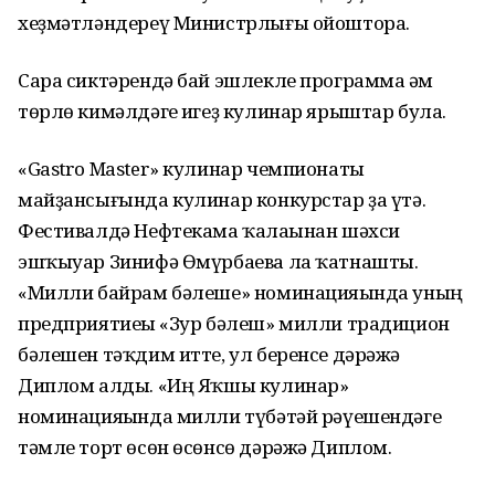
хеҙмәтләндереү Министрлығы ойоштора.
Сара сиктәрендә бай эшлекле программа һәм
төрлө кимәлдәге һигеҙ кулинар ярыштар була.
«Gastro Master» кулинар чемпионаты
майҙансығында кулинар конкурстар ҙа үтә.
Фестивалдә Нефтекама ҡалаһынан шәхси
эшҡыуар Зинифә Өмүрбаева ла ҡатнашты.
«Милли байрам бәлеше» номинацияһында уның
предприятиеһы «Зур бәлеш» милли традицион
бәлешен тәҡдим итте, ул беренсе дәрәжә
Диплом алды. «Иң Яҡшы кулинар»
номинацияһында милли түбәтәй рәүешендәге
тәмле торт өсөн өсөнсө дәрәжә Диплом.