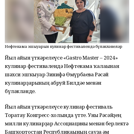
Нефтекама эшҡыуарын кулинар фестивалендә бүләкләнеләр
Йыл һайын үткәрелеүсе «Gastro Master – 2024»
кулинар фестивалендә Нефтекама ҡалаһынан
шәхси эшҡыуар Зинифә Өмүрбаева Рәсәй
кулинарҙарының абруй Билдәһе менән
бүләкләнде.
Йыл һайын үткәрелеүсе кулинар фестиваль
Торатау Конгресс-холында үтте. Уны Рәсәйҙең
милли кулинарҙар Ассоциацияһы менән берлектә
Башҡортостан Республикаһының сауҙа һәм