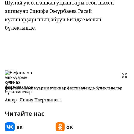
Шулай уҡ өлгәшкән уңыштары өсөн шәхси
эшҡыуар Зинифә Өмүрбаева Рәсәй
кулинарҙарының абруй Билдәһе менән
бүләкләнде.
Нефтекама эшҡыуарын кулинар фестивалендә бүләкләнеләр
Автор:
Лилия Насртдинова
Читайте нас