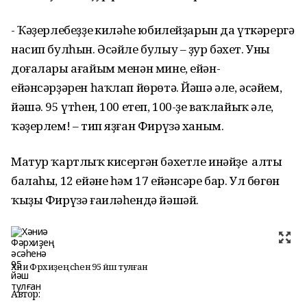
- Ҡәҙерлебеҙҙең киләһе юбилейҙарын да үткәрергә
насип булһын. Әсәйле булыу – ҙур бәхет. Уның
доғалары ағайым менән мине, ейән-
ейәнсәрҙәрен һаҡлап йөрөтә. Йәшә әле, әсәйем,
йәшә. 95 үтһен, 100 етеп, 100-ҙе ваҡлайыҡ әле,
ҡәҙерлем! – тип яҙған Фирүзә ханым.
Матур ҡартлыҡ кисергән бәхетле инәйҙең алты
балаһы, 12 ейәне һәм 17 ейәнсәре бар. Ул бөгөн
ҡыҙы Фирүзә ғаиләһендә йәшәй.
Хәниә Фәрхиҙең әсәһенә 95 йәш тулған
Автор: