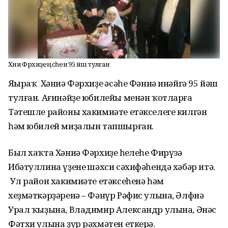
Хәниә Фәрхиҙең әсәһенә 95 йәш тулған
Яңыраҡ Хәниә Фәрхиҙең әсәһе Фәниә инәйгә 95 йәш
тулған. Ағинәйҙе юбилейы менән ҡотларға
Тәтешле районы хакимиәте етәкселеге килгән
һәм юбилей миҙалын тапшырған.
Был хаҡта Хәниә Фәрхиҙең һеңлеһе Фирүзә
Ибәтуллина үҙенең шәхси сәхифәһендә хәбәр итә.
Ул район хакимиәте етәксеһенә һәм
хеҙмәткәрҙәренә – Фәнүр Рәфис улына, Әлфиә
Урал ҡыҙына, Владимир Александр улына, Әнәс
Фәтхи улына ҙур рәхмәтен еткерә.