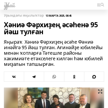
Ҡурай
Урындағы яңылыҡтар
13 МАРТА 2025, 08:45
Хәниә Фәрхиҙең әсәһенә 95
йәш тулған
Яңыраҡ Хәниә Фәрхиҙең әсәһе Фәниә
инәйгә 95 йәш тулған. Ағинәйҙе юбилейы
менән ҡотларға Тәтешле районы
хакимиәте етәкселеге килгән һәм юбилей
миҙалын тапшырған.