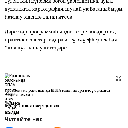
түгел. Был күнекмә бөгөн үк логистика, ауыл
хужалығы, картография, шулай уҡ Ватаныбыҙҙы
һаҡлау эшендә талап ителә.
Дәрестәр программаһында: теоретик әҙерлек,
практик осоштар, идара итеү, хәүефһеҙлек һәм
бпла ҡулланыу нигеҙҙәре.
Краснокама районында БПЛА менән идара итеү буйынса
секция асылды
Автор:
Лилия Насртдинова
Читайте нас