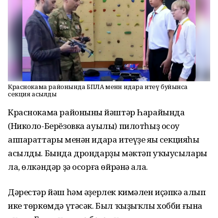
Краснокама районында БПЛА менән идара итеү буйынса
секция асылды
Краснокама районының йәштәр Һарайында
(Николо-Берёзовка ауылы) пилотһыҙ осоу
аппараттары менән идара итеүҙең яңы секцияһы
асылды. Бында дрондарҙы мәктәп уҡыусылары
ла, өлкәндәр ҙә осорға өйрәнә ала.
Дәрестәр йәш һәм әҙерлек кимәлен иҫәпкә алып
ике төркөмдә үтәсәк. Был ҡыҙыҡлы хобби ғына