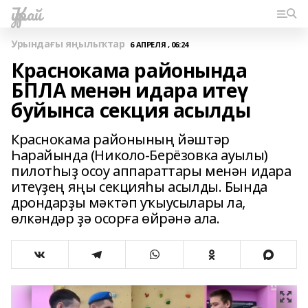
Ҡурай
Урындағы яңылыҡтар
6 АПРЕЛЯ , 06:24
Краснокама районында
БПЛА менән идара итеү
буйынса секция асылды
Краснокама районының йәштәр
Һарайында (Николо-Берёзовка ауылы)
пилотһыҙ осоу аппараттары менән идара
итеүҙең яңы секцияһы асылды. Бында
дрондарҙы мәктәп уҡыусылары ла,
өлкәндәр ҙә осорға өйрәнә ала.