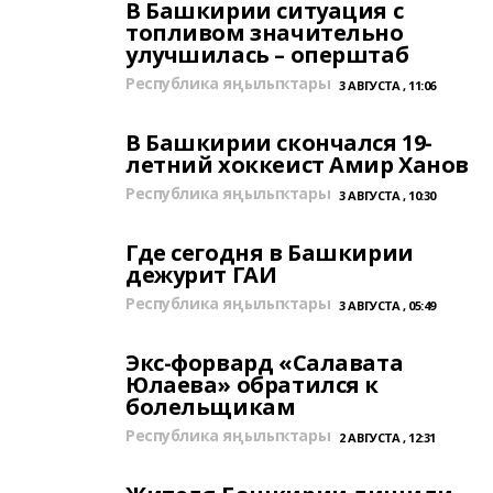
В Башкирии ситуация с
топливом значительно
улучшилась – оперштаб
Республика яңылыҡтары
3 АВГУСТА , 11:06
В Башкирии скончался 19-
летний хоккеист Амир Ханов
Республика яңылыҡтары
3 АВГУСТА , 10:30
Где сегодня в Башкирии
дежурит ГАИ
Республика яңылыҡтары
3 АВГУСТА , 05:49
Экс-форвард «Салавата
Юлаева» обратился к
болельщикам
Республика яңылыҡтары
2 АВГУСТА , 12:31