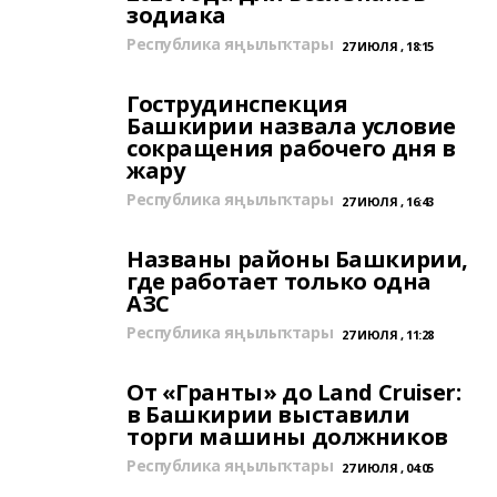
зодиака
Республика яңылыҡтары
27 ИЮЛЯ , 18:15
Гострудинспекция
Башкирии назвала условие
сокращения рабочего дня в
жару
Республика яңылыҡтары
27 ИЮЛЯ , 16:43
Названы районы Башкирии,
где работает только одна
АЗС
Республика яңылыҡтары
27 ИЮЛЯ , 11:28
От «Гранты» до Land Cruiser:
в Башкирии выставили
торги машины должников
Республика яңылыҡтары
27 ИЮЛЯ , 04:05