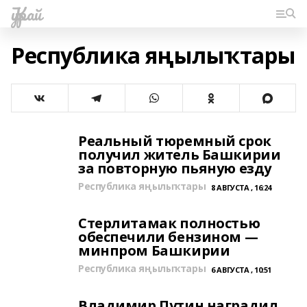
Ҡурай
Республика яңылыҡтары
Реальный тюремный срок
получил житель Башкирии
за повторную пьяную езду
Республика яңылыҡтары
8 АВГУСТА , 16:24
Стерлитамак полностью
обеспечили бензином —
минпром Башкирии
Республика яңылыҡтары
6 АВГУСТА , 10:51
Владимир Путин наградил