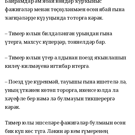
Байрамдар һәм ябай көндәр ҡурҡыныс
фажиғәләр менән төҫһөҙләнмәһен өсөн ябай ғына
ҡағиҙәләрҙе күҙ уңында тоторға кәрәк.
– Тимер юлын билдәләнгән урындан ғына
үтергә, махсус күперҙәр, тоннелдәр бар.
– Тимер юлын үтер алдынан поезд яҡынлашып
килеү-килмәүенә иғтибар итергә.
– Поезд үҙе күренмәй, тауышы ғына ишетелһә лә,
уның үткәнен көтөп торорға, икенсе юлда ла
хәүефле бер нәмә лә булмауын тикшерергә
кәрәк.
Тимер юлы эшселәре фажиғәләр булмаһын өсөн
бик күп көс түгә. Ләкин һәр кем ғүмеренең