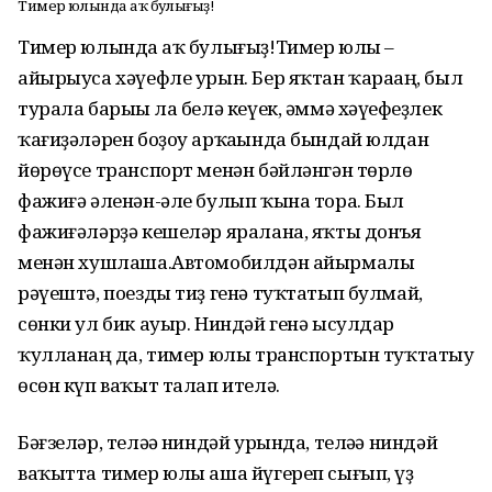
Тимер юлында һаҡ булығыҙ!
Тимер юлында һаҡ булығыҙ!Тимер юлы –
айырыуса хәүефле урын. Бер яҡтан ҡараһаң, был
турала барыһы ла белә кеүек, әммә хәүефһеҙлек
ҡағиҙәләрен боҙоу арҡаһында бындай юлдан
йөрөүсе транспорт менән бәйләнгән төрлө
фажиғә әленән-әле булып ҡына тора. Был
фажиғәләрҙә кешеләр яралана, яҡты донъя
менән хушлаша.Автомобилдән айырмалы
рәүештә, поезды тиҙ генә туҡтатып булмай,
сөнки ул бик ауыр. Ниндәй генә ысулдар
ҡулланһаң да, тимер юлы транспортын туҡтатыу
өсөн күп ваҡыт талап ителә.
Бәғзеләр, теләһә ниндәй урында, теләһә ниндәй
ваҡытта тимер юлы аша йүгереп сығып, үҙ