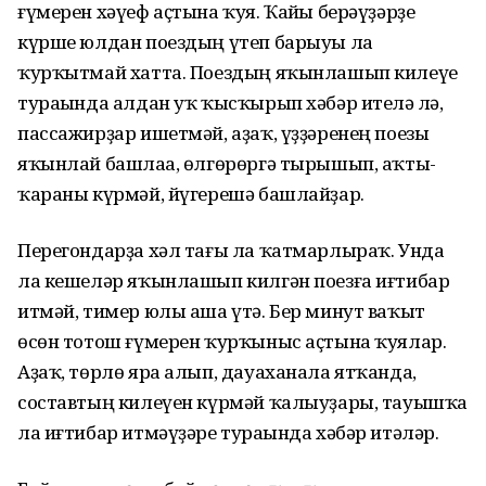
ғүмерен хәүеф аҫтына ҡуя. Ҡайһы берәүҙәрҙе
күрше юлдан поездың үтеп барыуы ла
ҡурҡытмай хатта. Поездың яҡынлашып килеүе
тураһында алдан уҡ ҡысҡырып хәбәр ителһә лә,
пассажирҙар ишетмәй, аҙаҡ, үҙҙәренең поезы
яҡынлай башлаһа, өлгөрөргә тырышып, аҡты-
ҡараны күрмәй, йүгерешә башлайҙар.
Перегондарҙа хәл тағы ла ҡатмарлыраҡ. Унда
ла кешеләр яҡынлашып килгән поезға иғтибар
итмәй, тимер юлы аша үтә. Бер минут ваҡыт
өсөн тотош ғүмерен ҡурҡыныс аҫтына ҡуялар.
Аҙаҡ, төрлө яра алып, дауаханала ятҡанда,
составтың килеүен күрмәй ҡалыуҙары, тауышҡа
ла иғтибар итмәүҙәре тураһында хәбәр итәләр.