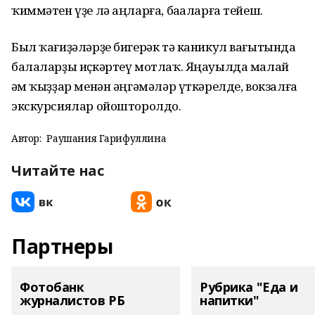
ҡиммәтен үҙе лә аңларға, баһаларға тейеш.
Был ҡағиҙәләрҙе бигерәк тә каникул вағытында
балаларҙы иҫкәртеү мотлаҡ. Яңауылда малай
һәм ҡыҙҙар менән әңгәмәләр үткәрелде, вокзалға
экскурсиялар ойошторолдо.
Автор:
Раушания Гарифуллина
Читайте нас
Партнеры
Фотобанк
Рубрика "Еда и
журналистов РБ
напитки"