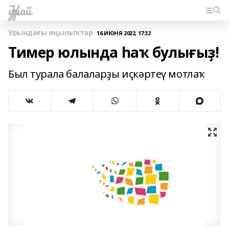
Ҡурай
Урындағы яңылыҡтар
16 ИЮНЯ 2022, 17:32
Тимер юлында һаҡ булығыҙ!
Был турала балаларҙы иҫкәртеү мотлаҡ