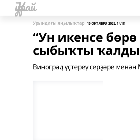
Ҡурай
Урындағы яңылыҡтар
15 ОКТЯБРЯ 2022, 14:18
“Ун икенсе бөрө
сыбыҡты ҡалды
Виноград үҫтереү серҙәре менән