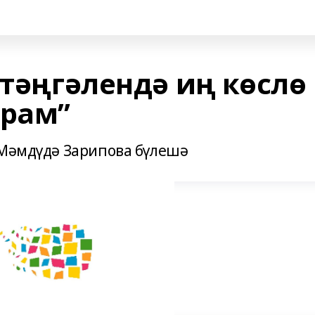
 тәңгәлендә иң көслө
рам”
 Мәмдүдә Зарипова бүлешә