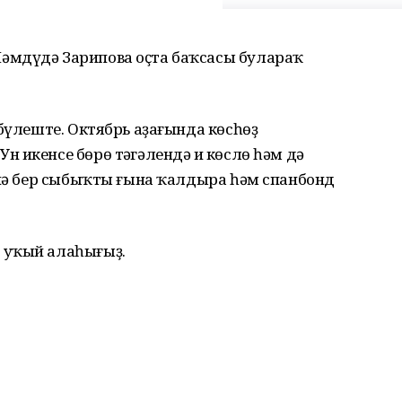
әмдүдә Зарипова оҫта баҡсасы булараҡ
 бүлеште. Октябрь аҙағында көсһөҙ
 икенсе бөрө тәңгәлендә иң көслө һәм дә
әнә бер сыбыҡты ғына ҡалдыра һәм спанбонд
уҡый алаһығыҙ.