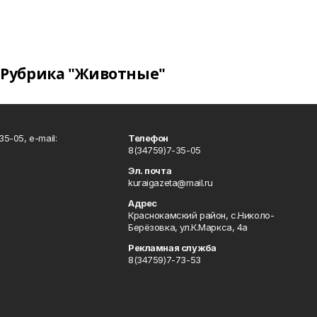
Рубрика "Животные"
5-05, e-mail:
Телефон
8(34759)7-35-05
Эл. почта
kuraigazeta@mail.ru
Адрес
Краснокамский район, с.Николо-
Берёзовка, ул.К.Маркса, 4а
Рекламная служба
8(34759)7-73-53