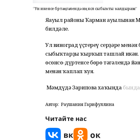
“Ун икенсе бөрө тәңгәлендә иң көслө сыбыҡты ҡалдырам”
Яңауыл районы Ҡарман ауылынан М
билдәле.
Ул виноград үҫтереү серҙәре менән
сыбыҡтарҙы ҡырҡып ташлай икән. Ун
өсөнсө-дүртенсе бөрө тәңгәлендә й
менән ҡаплап ҡуя.
Мәмдүдә Зарипова хаҡында
бында
Автор:
Раушания Гарифуллина
Читайте нас