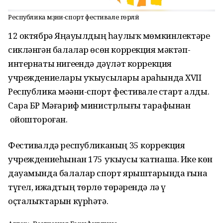
Республика мәҙәни-спорт фестивале гөрләй
12 октябрҙә Яңауылдың һаулыҡ мөмкинлектәре
сикләнгән балалар өсөн коррекция мәктәп-
интернаты нигеҙендә дәүләт коррекция
учреждениелары уҡыусылары араһында XVII
Республика мәҙәни-спорт фестивале старт алды.
Сара БР Мәғариф министрлығы тарафынан
ойоштороған.
Фестивалдә республиканың 35 коррекция
учреждениеһынан 175 уҡыусы ҡатнаша. Ике көн
дауамында балалар спорт ярыштарында ғына
түгел, ижадтың төрлө төрҙәрендә лә үҙ
оҫталыҡтарын күрһәтә.