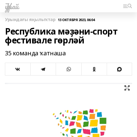
Ҡурай
Урындағы яңылыҡтар
13 ОКТЯБРЯ 2023, 06:04
Республика мәҙәни-спорт
фестивале гөрләй
35 команда ҡатнаша