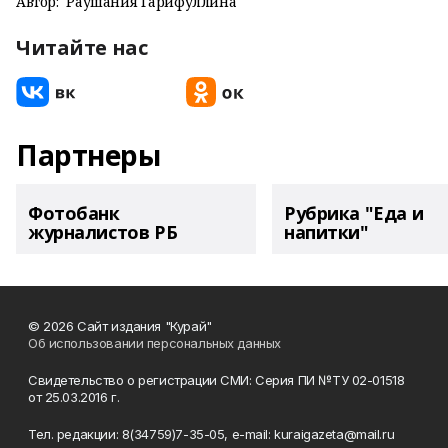
Автор:
Раушания Гарифуллина
Читайте нас
Партнеры
Фотобанк
Рубрика "Еда и
журналистов РБ
напитки"
© 2026 Сайт издания "Курай"
Об использовании персональных данных
Свидетельство о регистрации СМИ: Серия ПИ №ТУ 02-01518
от 25.03.2016 г.
Тел. редакции: 8(34759)7-35-05, e-mail: kuraigazeta@mail.ru