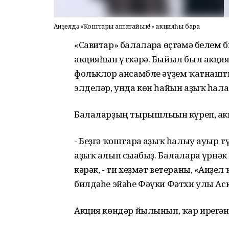
Ағиҙелдә «Ҡоштары ашатайык! » акцияһы бара
«Савитар» балаларға өҫтәмә белем
акцияһын үткәрә. Быйыл был акци
фольклор ансамбле әүҙем ҡатнашты
элделәр, унда көн һайын аҙыҡ һала
Балаларҙың тырышлығын күреп, акц
- Беҙгә ҡоштарға аҙыҡ һалыу ауыр т
аҙыҡ алып сығабыҙ. Балаларға үрнәк
кәрәк, - ти хеҙмәт ветераны, «Ағи
билдәһе эйәһе Фәүки Фәтхи улы Аск
Акция көндәр йылынып, ҡар ирегәнс