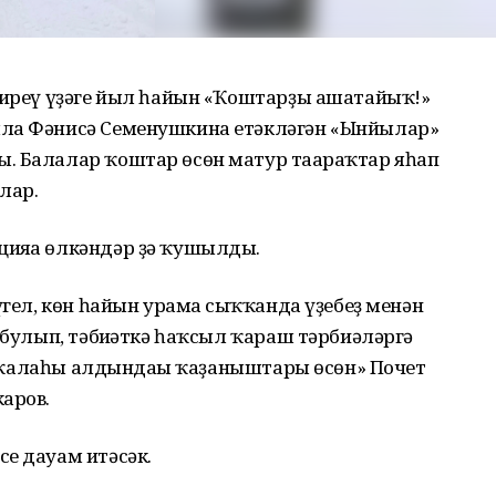
 биреү үҙәге йыл һайын «Ҡоштарҙы ашатайыҡ!»
яла Фәнисә Семенушкина етәкләгән «Ынйылар»
. Балалар ҡоштар өсөн матур тағараҡтар яһап
лар.
ияға өлкәндәр ҙә ҡушылды.
үгел, көн һайын урамға сыҡҡанда үҙебеҙ менән
 булып, тәбиғәткә һаҡсыл ҡараш тәрбиәләргә
ҙел ҡалаһы алдындағы ҡаҙаныштары өсөн» Почет
аров.
е дауам итәсәк.