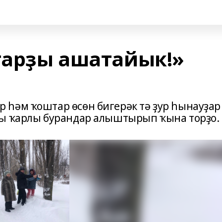
тарҙы ашатайык!»
һәм ҡоштар өсөн бигерәк тә ҙур һынауҙар
ҙы ҡарлы бурандар алыштырып ҡына торҙо.