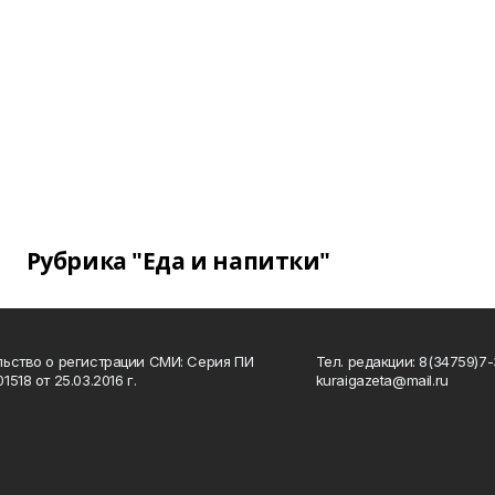
Рубрика "Еда и напитки"
ьство о регистрации СМИ: Серия ПИ
Тел. редакции: 8(34759)7-3
518 от 25.03.2016 г.
kuraigazeta@mail.ru