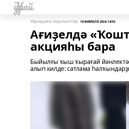
Ҡурай
Урындағы яңылыҡтар
10 ФЕВРАЛЯ 2024, 14:59
Ағиҙелдә «Ҡош
акцияһы бара
Быйылғы ҡыш ҡырағай йәнлектәр 
алып килде: сатлама һалҡындар