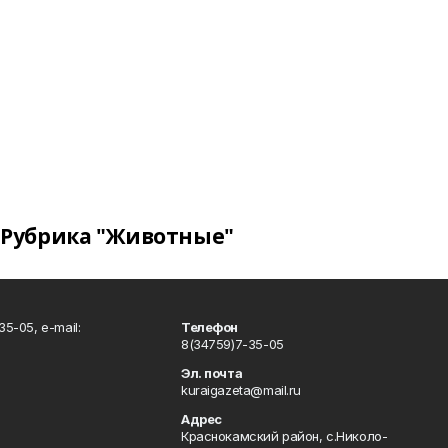
Рубрика "Животные"
5-05, e-mail:
Телефон
8(34759)7-35-05
Эл. почта
kuraigazeta@mail.ru
Адрес
Краснокамский район, с.Николо-