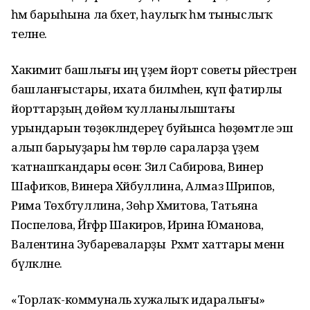
һәм барыһына ла бәхет, һаулыҡ һәм тыныслыҡ
теләне.
Хакимиәт башлығы иң әүҙем йорт советы рәйестәрен
башланғыстары, ихата биләмәһен, күп фатирлы
йорттарҙың дөйөм ҡулланылыштағы
урындарын төҙөкләндереү буйынса һөҙөмтәле эш
алып барыуҙары һәм төрлө сараларҙа әүҙем
ҡатнашҡандары өсөн: Зилә Сабирова, Винер
Шафиҡов, Винера Хәйбуллина, Алмаз Шәрипов,
Рима Төхбәтуллина, Зөһрә Хәмитова, Татьяна
Поспелова, Йәғфәр Шакиров, Ирина Юманова,
Валентина Зубареваларҙы Рәхмәт хаттары менән
бүләкләне.
«Торлаҡ-коммуналь хужалыҡ идаралығы»