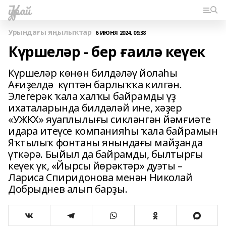
Ҡурай
Урындағы яңылыҡтар
6 ИЮНЯ 2024, 09:38
Күршеләр - бер ғаилә кеүек
Күршеләр көнөн билдәләү йолаһы
Ағиҙелдә күптән барлыҡҡа килгән.
Элегерәк ҡала халҡы байрамды үҙ
ихаталарында билдәләй ине, хәҙер
«УЖКХ» яуаплылығы сикләнгән йәмғиәте
идара итеүсе компанияһы ҡала байрамын
Яҡтылыҡ фонтаны янындағы майҙанда
үткәрә. Быйыл да байрамды, былтырғы
кеүек үк, «Йырсы йөрәктәр» дуэты –
Лариса Спиридонова менән Николай
Добрыднев алып барҙы.