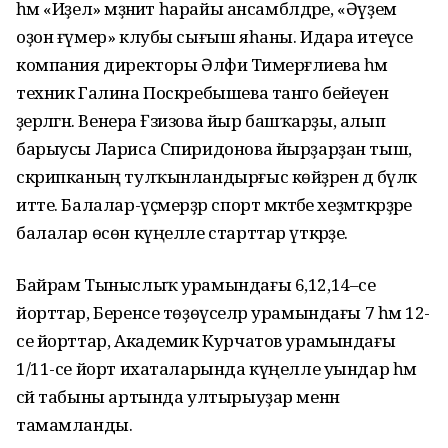
һәм «Иҙел» мәҙәниәт һарайы ансамблдәре, «Әүҙем
оҙон ғүмер» клубы сығыш яһаны. Идара итеүсе
компания директоры Әлфиә Тимерғәлиева һәм
техник Галина Поскребышева танго бейеүен
әҙерләгән. Венера Ғәзизова йыр башҡарҙы, алып
барыусы Лариса Спиридонова йырҙарҙан тыш,
скрипканың тулҡынландырғыс көйҙәрен дә бүләк
итте. Балалар-үҫмерҙәр спорт мәктәбе хеҙмәткәрҙәре
балалар өсөн күңелле старттар үткәрҙе.
Байрам Тыныслыҡ урамындағы 6,12,14–се
йорттар, Беренсе төҙөүселәр урамындағы 7 һәм 12-
се йорттар, Академик Курчатов урамындағы
1/11-се йорт ихаталарында күңелле уындар һәм
сәй табыны артында ултырыуҙар менән
тамамланды.