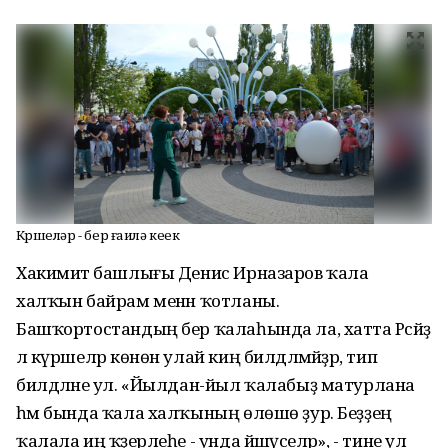
Күршеләр - бер ғаилә кеүек
Хакимиәт башлығы Денис Ирназаров ҡала
халҡын байрам менән ҡотланы.
Башҡортостандың бер ҡалаһында ла, хатта Рәсәйҙә
лә күршеләр көнөн улай киң билдәләмәйҙәр, тип
билдәләне ул. «Йылдан-йыл ҡалабыҙ матурлана
һәм бында ҡала халҡының өлөшө ҙур. Беҙҙең
ҡалала иң ҡәҙерлеһе - унда йәшәүселәр», - тине ул