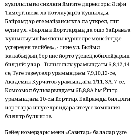
яуаплылығы сикләнгән йәмғиәте директоры Әлфиә
Тимерғәлиева ла ҡотлауҙарға ҡушылды.
Байрамдар ете майҙансыҡта ла үткәрелә, тип
өҫтәне ул. «Барлыҡ йорттарҙың да ошо байрамға
ҡушылыуын һәм яҡшы күршеләрсә мөнәсәбәттәрҙе
үҫтереүен теләйбеҙ», - тине ул. Быйыл
ҡалабыҙҙың бер нисә йорто үҙенең юбилейҙарын
билдәләй: улар - Тыныслыҡ урамындағы 6,8,12,14-
се, Тәүге төҙөүселәр урамындағы 7,9,10,12-се,
Академик Курчатов урамындағы 1/11, 3А, 7-се,
Комсомол бульварындағы 6Б,8,8А һәм Йәштәр
урамындағы 10-сы йорттар. Байрамды билдәләгән
йорттарҙа йәшәүселәргә идара итеүсе компания
бәлештәр бүләк итте.
Бейеү номерҙары менән «Савитар» балалар үҙәге