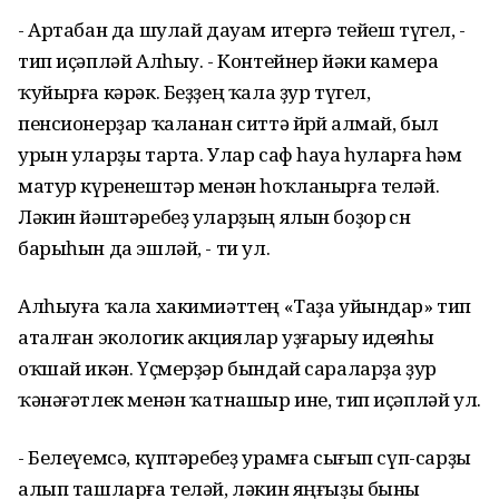
- Артабан да шулай дауам итергә тейеш түгел, -
тип иҫәпләй Алһыу. - Контейнер йәки камера
ҡуйырға кәрәк. Беҙҙең ҡала ҙур түгел,
пенсионерҙар ҡаланан ситтә йөрөй алмай, был
урын уларҙы тарта. Улар саф һауа һуларға һәм
матур күренештәр менән һоҡланырға теләй.
Ләкин йәштәребеҙ уларҙың ялын боҙор өсөн
барыһын да эшләй, - ти ул.
Алһыуға ҡала хакимиәттең «Таҙа уйындар» тип
аталған экологик акциялар уҙғарыу идеяһы
оҡшай икән. Үҫмерҙәр бындай сараларҙа ҙур
ҡәнәғәтлек менән ҡатнашыр ине, тип иҫәпләй ул.
- Белеүемсә, күптәребеҙ урамға сығып сүп-сарҙы
алып ташларға теләй, ләкин яңғыҙы быны