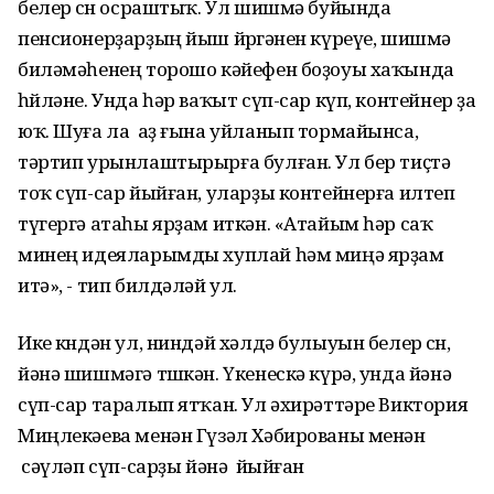
белер өсөн осраштыҡ. Ул шишмә буйында
пенсионерҙарҙың йыш йөрөгәнен күреүе, шишмә
биләмәһенең торошо кәйефен боҙоуы хаҡында
һөйләне. Унда һәр ваҡыт сүп-сар күп, контейнер ҙа
юҡ. Шуға ла аҙ ғына уйланып тормайынса,
тәртип урынлаштырырға булған. Ул бер тиҫтә
тоҡ сүп-сар йыйған, уларҙы контейнерға илтеп
түгергә атаһы ярҙам иткән. «Атайым һәр саҡ
минең идеяларымды хуплай һәм миңә ярҙам
итә», - тип билдәләй ул.
Ике көндән ул, ниндәй хәлдә булыуын белер өсөн,
йәнә шишмәгә төшкән. Үкенескә күрә, унда йәнә
сүп-сар таралып ятҡан. Ул әхирәттәре Виктория
Миңлекәева менән Гүзәл Хәбированы менән
өсәүләп сүп-сарҙы йәнә йыйған