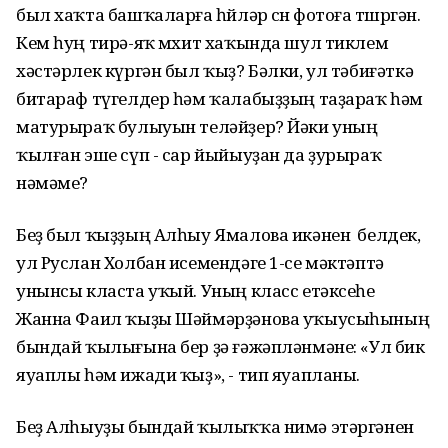
был хаҡта башҡаларға һөйләр өсөн фотоға төшөргән.
Кем һуң тирә-яҡ мөхит хаҡында шул тиклем
хәстәрлек күргән был ҡыҙ? Бәлки, ул тәбиғәткә
битараф түгелдер һәм ҡалабыҙҙың таҙараҡ һәм
матурыраҡ булыуын теләйҙер? Йәки уның
ҡылған эше сүп - сар йыйыуҙан да ҙурыраҡ
нәмәме?
Беҙ был ҡыҙҙың Алһыу Ямалова икәнен белдек,
ул Руслан Холбан исемендәге 1-се мәктәптә
унынсы класта уҡый. Уның класс етәксеһе
Жанна Фаил ҡыҙы Шәймәрҙәнова уҡыусыһының
бындай ҡылығына бер ҙә ғәжәпләнмәне: «Ул бик
яуаплы һәм ижади ҡыҙ», - тип яуапланы.
Беҙ Алһыуҙы бындай ҡылыҡҡа нимә этәргәнен