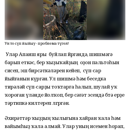
Ун тоҡ сүп йыйыу - проблема түгел!
Улар Апаиш яры буйлап йөрөгәндә, шишмәгә
барып еткәс, бер ҡыҙыҡайҙың оҙон пальтоһын
сисеп, эш бирсәткәләрен кейеп, сүп-сар
йыйғанын күргән. Ул шишмә һәм беседка
тирәләй сүп-сарҙы тоҡтарға һалып, шулай уҡ
ҡороған үләнде йолҡоп, бер сәғәт эсендә бөтә ерҙе
тәртипкә килтереп өлгөргән.
Әхирәттәр ҡыҙҙың ҡылығына хайран ҡала һәм
вайымһыҙ ҡала алмай. Улар уның исемен һорап,