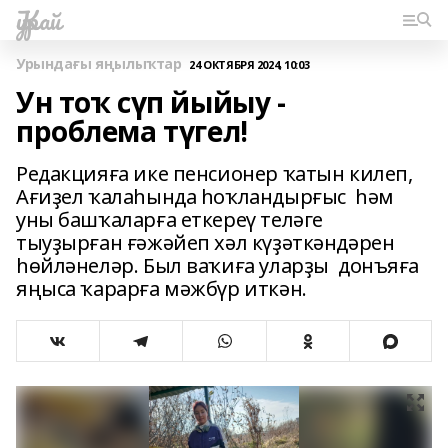
Ҡурай
Урындағы яңылыҡтар
24 ОКТЯБРЯ 2024, 10:03
Ун тоҡ сүп йыйыу -
проблема түгел!
Редакцияға ике пенсионер ҡатын килеп,
Ағиҙел ҡалаһында һоҡландырғыс һәм
уны башҡаларға еткереү теләге
тыуҙырған ғәжәйеп хәл күҙәткәндәрен
һөйләнеләр. Был ваҡиға уларҙы донъяға
яңыса ҡарарға мәжбүр иткән.