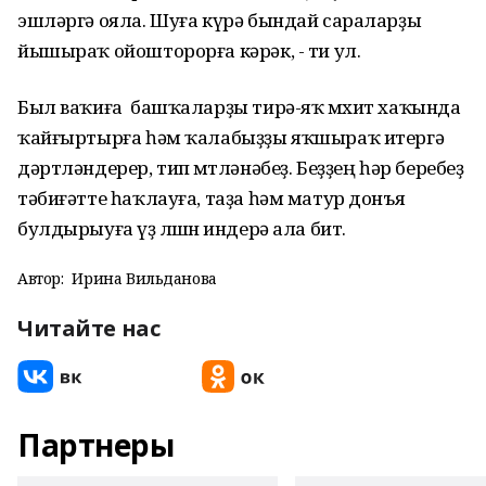
эшләргә ояла. Шуға күрә бындай сараларҙы
йышыраҡ ойошторорға кәрәк, - ти ул.
Был ваҡиға башҡаларҙы тирә-яҡ мөхит хаҡында
ҡайғыртырға һәм ҡалабыҙҙы яҡшыраҡ итергә
дәртләндерер, тип өмөтләнәбеҙ. Беҙҙең һәр беребеҙ
тәбиғәтте һаҡлауға, таҙа һәм матур донъя
булдырыуға үҙ өлөшөн индерә ала бит.
Автор:
Ирина Вильданова
Читайте нас
Партнеры