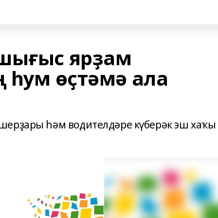
ашығыс ярҙам
ң һум өҫтәмә ала
шерҙары һәм водителдәре күберәк эш хаҡы