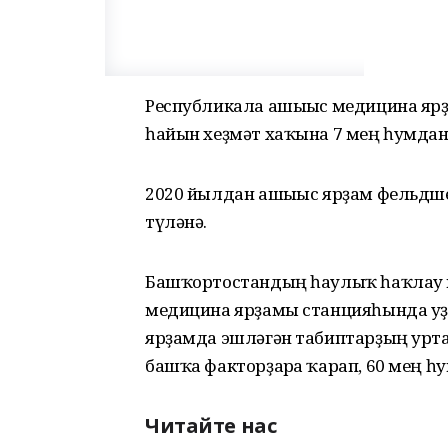
Республикала ашығыс медицина ярҙ
һайын хеҙмәт хаҡына 7 мең һумдан
2020 йылдан ашығыс ярҙам фельдше
түләнә.
Башҡортостандың һаулыҡ һаҡлау 
медицина ярҙамы станцияһында уҙға
ярҙамда эшләгән табиптарҙың уртас
башҡа факторҙарға ҡарап, 60 мең һ
Читайте нас