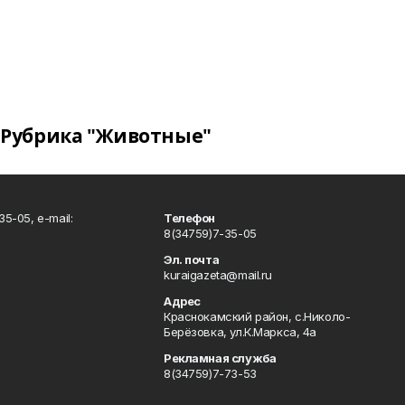
Рубрика "Животные"
5-05, e-mail:
Телефон
8(34759)7-35-05
Эл. почта
kuraigazeta@mail.ru
Адрес
Краснокамский район, с.Николо-
Берёзовка, ул.К.Маркса, 4а
Рекламная служба
8(34759)7-73-53