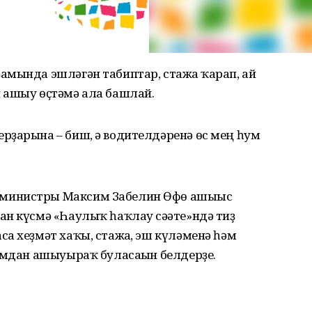
амында эшләгән табиптар, стажға ҡарап, ай
 ашыу өҫтәмә ала башлай.
рҙарына – биш, ә водителдәренә өс мең һум
министры Максим Забелин Өфө ашығыс
н күсмә «Һаулыҡ һаҡлау сәғәте»ндә тиҙ
а хеҙмәт хаҡы, стажға, эш күләменә һәм
умдан ашыуыраҡ буласағын белдерҙе.