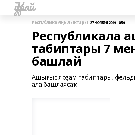
Ҡурай
Республика яңылыҡтары
27 НОЯБРЯ 2019, 10:50
Республикала 
табиптары 7 ме
башлай
Ашығыс ярҙам табиптары, фельд
ала башлаясаҡ