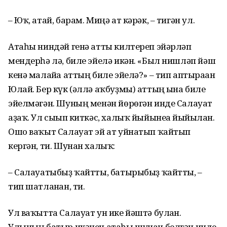
– Юҡ, атай, барам. Миңә ат кәрәк, – тигән ул.
Атаһы ниндәй генә атты килтереп эйәрләп
мендерһә лә, биле эйелә икән. «Был нишләп йәш
кенә малайға аттың биле эйелә?» – тип аптыраған
Юлай. Бер күк (әллә аҡбуҙмы) аттың ғына биле
эйелмәгән. Шуның менән йөрөгән инде Салауат
аҙаҡ. Ул сығып киткәс, халыҡ йыйынеға йыйылған.
Ошо ваҡыт Салауат эй ат уйнатып ҡайтып
кергән, ти. Шунан халыҡ:
– Салауатыбыҙ ҡайтты, батырыбыҙ ҡайтты, –
тип шат­ланған, ти.
Ул ваҡытта Салауат ун ике йәштә булған.
Улының батыр икәнен атаһы шунан белгән инде.