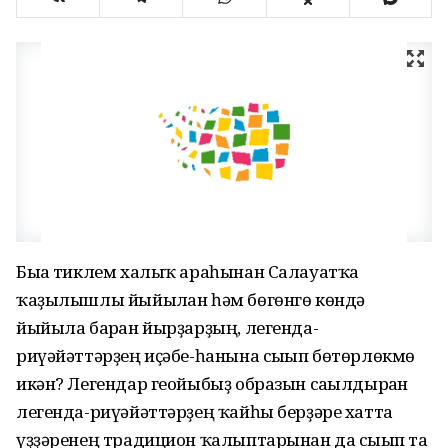
Быға тиклем халыҡ араһынан Салауатҡа
ҡаҙылышлы йыйылған һәм бөгөнгө көндә
йыйыла барған йырҙарҙың, легенда-
риүәйәттәрҙең иҫәбе-һанына сығып бөтөрлөкмө
икән? Легендар геойыбыҙ образын сағылдырған
легенда-риүәйәттәрҙең ҡайһы берҙәре хатта
үҙҙәренең традицион ҡалыптарынан да сығып та