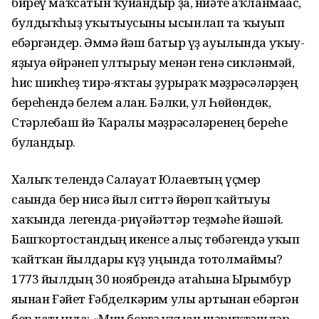
биреү маҡсатын ҡуйған­дыр ҙа, ниәте аҡланмағас,
булдыҡһыҙ уҡытыусыны ысынлап та ҡыуып
ебәргәндер. Әммә йәш батыр үҙ ауылында уҡыу-
яҙыуға өйрәнеп ултырыу менән генә сикләнмәй,
һис шикһеҙ тирә-яҡтағы ҙурыраҡ мәҙрәсәләрҙең
береһендә белем алған. Бәлки, ул Һөйөндөк,
Стәрлебаш йә Ҡарғалы мәҙрәсәләренең береһе
булғандыр.
Халыҡ телендә Салауат Юлаевтың үҫмер
сағында бер нисә йыл ситтә йөрөп ҡайтыуы
хаҡында легенда-риүәйәттәр теҙмәһе йәшәй.
Башҡортостандың икенсе алыҫ төбәгендә уҡып
ҡайтҡан йылдары күҙ уңында тотолмаймы?
1773 йылдың 30 ноябрендә атаһына Ырымбур
яғынан Ғәйет Ғәбделкәрим улы артынан ебәргән
бер хатында: «Мин бергә уҡыған шәриҡтәшләр