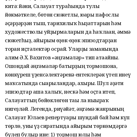
китә: йәғни, Салауат тураһында тулы
йөкмәткеле, бөтөн сюжетлы, юғары пафослы
әҫәрҙәрҙән тыш, тарихилыҡ һыҙаттарын һәм
худо­жестволы уйҙырмаларын да һаҡлаған, әммә
сюжетһыҙ, айы­рым өҙөк-өҙөк эпизодтарҙан
торған иҫтәлектәр осрай. Улар­ҙы заманында
ғалим Ә.X. Вахитов «әңгәмәләр» тип атағай­ны.
Ошондай әңгәмәләр батырҙың тормошона,
көнкүреш үҙенсәлектәренә ентеклерәк үтеп инеү
маҡсатында сығарылған­дар, ахыры. Шул ғәҙәти
эпизодтар аша халыҡ, нескә һәм оҫта итеп,
Салауаттың бөйөклөгөн тағы ла нығы­раҡ
нигеҙләй. Легенда, риүәйәт, әңгәмә жанрының
Салауат Юлаев репертуары шундай бай һәм күп
төрлө, уны үҙ сиратында айырым төркөмдәргә
бүлеп булыр ине: 1) тормош юлы һәм