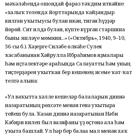
мәҡәләһендә ошондай фараз тәҡдим иткәйне:
«халыҡ телендә: йорттарында ҡайҙандыр
килгән уҡытыусы булған икән, тигән һүҙҙәр
йөрөй. Сит илдә булған, күпте күргән старшина
быны эшләүе мөмкин...» («Октябрь», 1940, 9–10,
36-сы б.). Хәҙерге Силәбе өлкәһе Сулея
ҡасабанынан Хәйрулла Ибраһимов яҙмалары
һәм иҫтәлектәре араһында Салауатты һәм уның
тиҫтерҙәрен уҡытҡан бер кешенең исеме ҡат-ҡат
телгә алына:
«Ул ваҡытта хәлле кешеләр балаларын диниә
назараты­ның рөхсәте менән генә уҡытырға
тейеш була. Ҡазан диниә назаратынан Нәби
Кәбири килеп был вазифаны үҙ өҫтөнә ала һәм
уҡыта башлай. Ул һәр бер балаға мал менән хаҡ