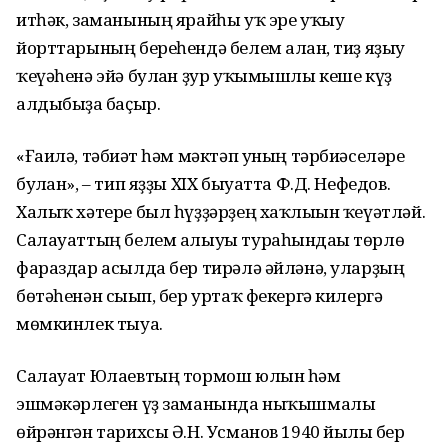
итһәк, заманының ярайһы уҡ эре уҡыу
йорттарының береһендә белем алған, тиҙ яҙыу
ҡеүәһенә эйә булған ҙур уҡымышлы кеше күҙ
алдыбыҙға баҫыр.
«Ғаилә, тәбиғәт һәм мәктәп уның тәрбиәселәре
булған», – тип яҙҙы XIX быуатта Ф.Д. Нефедов.
Халыҡ хәтере был һүҙҙәрҙең хаҡлығын ҡеүәтләй.
Салауаттың белем алыуы тура­һындағы төрлө
фараздар асылда бер тирәлә әйләнә, уларҙың
бөтәһенән сығып, бер уртаҡ фекергә килергә
мөмкинлек тыуа.
Салауат Юлаевтың тормош юлын һәм
эшмәкәрлеген үҙ заманында ныҡышмалы
өйрәнгән тарихсы Ә.Н. Усманов 1940 йылғы бер