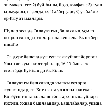
эшмәкәрлеге; 2) буй-һыны, йөҙө, ҡиәфәте; 3) туған-
ырыуҙары, нәҫелдәре; 4) әйберҙәре; 5) уға бәйле
ер-һыу атамалары.
Шулар эсендә Салауаттың бала сағын, үҫмер
осорон са­ғылдырғандары ла күп кенә. Бына бер
нисәһе.
...Өс-дүрт йәшендә ул туп-таяҡ уйнап йөрөгән.
Уның асы­уын килтерһәләр, 16-17 йәшлек
егеттәрҙе һуҡҡан да йыҡҡан.
...Салауатты йәш сағында йылҡы көтөргә
ҡушҡандар, ти. Көтә-көтә ул ялҡып киткән.
Көтөүен ташлаған да иптәштәре янына уйнарға
киткән. Уйнай башлағандар. Башлаһалар, уйын­ға