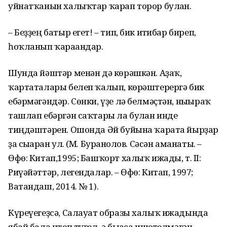
уйнатҡанын халыҡтар ҡарап торор булған.
– Беҙҙең батыр егет! – тип, бик иғтибар биреп,
һоҡла­нып ҡарағандар.
Шунда йәштәр менән дә көрәшкән. Аҙаҡ,
ҡартаталары белеп ҡалып, көрәштерергә бик
ебәрмәгәндәр. Сөнки, үҙе лә белмәҫтән, нығыраҡ
ташлап ебәргән саҡтары ла булған инде
тиңдәштәрен. Ошонда Әй буйына ҡарата йырҙар
ҙа сығар­ған ул. (М. Буранғолов. Сәсән аманаты. –
Өфө: Китап,1995; Башҡорт халыҡ ижады, т. II:
Риүәйәттәр, легендалар. – Өфө: Китап, 1997;
Ватандаш, 2014. № 1).
Күреүегеҙсә, Салауат образы халыҡ ижадында
ябай бала итеп түгел, ә бығаса ишетелмәгән,