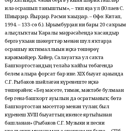
илә осра­шып таныштым», – тип яҙа ул (Юлаев С.
Шиғырҙар. Йырҙар. Рәсми ҡағыҙҙар. – Өфө: Китап,
1994. – 133-cө б.). Ырымбурҙан ни бары 20 саҡрым
алыҫлыҡтағы Ҡарғалы мәҙрәсәһендә ҡасандыр
бергә уҡыған шәкерттәр менән шул яҡтарҙа
осрашыу ихтималлығын иҫкә төшөрөү
кәрәкмәйҙер. Хәйер, Салауатҡа ул саҡта
Башҡортостандың теләһә ҡайһы төбәгендә
белем алырға форсат бар ине. XIX быуат аҙағында
С.Г. Рыбаков шәйләгән күренеште иҫкә
төшөрәйек: «Беҙ мәсете, тимәк, мәктәбе булмаған
бер генә башҡорт ауылын да осратманыҡ; бөтә
Башҡортостан мәсеттәр менән тулған; был
күренеш XVIII быуаттың икенсе яртыһынан
башланған» (Рыбаков С.Г. Музыки и песни
уральских мусульман с очерком их быта. – СПб,