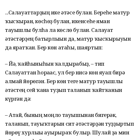
...Салауаттарҙың ике әтәсе булған. Береһе матур
ҡысҡыр­ған, көсһөҙ булған, икенсеһе яман
тауышлы булһа ла көслө булған. Салауат
әтәстәрҙең батырлығын да, матур ҡысҡырыуын
да яратҡан. Бер көн атаһы, шаяртып:
– Йә, ҡайһыныһын ҡалдырабыҙ, – тип
Салауаттан һора­ғас, ул бер нисә көн яуап бирә
алмай йөрөгән. Бер көн теге матур тауышлы
әтәстең сей ҡанға туҙып таланып ҡайтҡанын
күргән дә:
– Атай, бының моңло тауышынан бигерәк,
таланып, та­уыҡтарын сит әтәстәрҙән туҙҙыртып
йөрөү хурлығы ауыры­раҡ булыр. Шулай ҙа мин