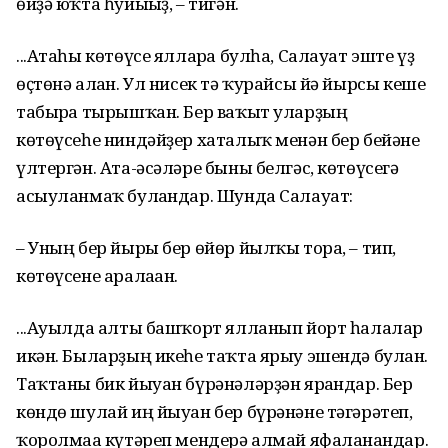
өйҙә юҡта һуйығыҙ, – тигән.
...Атаһы көтөүсе ялларға булһа, Салауат эште үҙ
өҫтөнә алған. Ул нисек тә ҡурайсы йә йырсы кеше
табырға тырыш­ҡан. Бер ваҡыт уларҙың
көтөүсеһе ниндәйҙер хаталыҡ менән бер бейәне
үлтергән. Ата-әсәләре быны белгәс, көтөүсегә
асыуланмаҡ булғандар. Шунда Салауат:
– Уның бер йыры бер өйөр йылҡы тора, – тип,
көтөү­сене аралаған.
...Ауылда алты башҡорт ялланып йорт һалалар
икән. Бы­ларҙың икеһе таҡта ярыу эшендә булған.
Таҡтаны бик йыуан бүрәнәләрҙән ярғандар. Бер
көндө шулай иң йыуан бер бүрә­нәне тәгәрәтеп,
ҡоролмаға күтәреп мендерә алмай яфаланғандар.