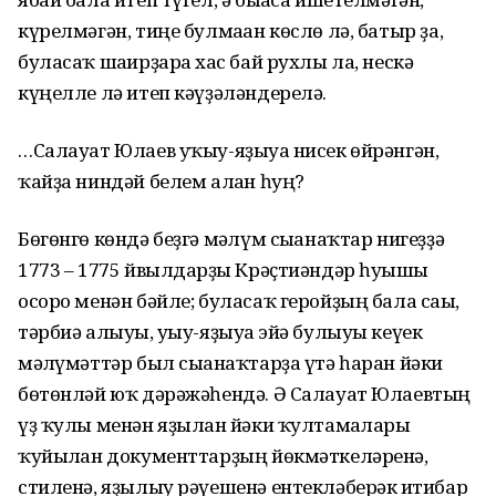
күрелмәгән, тиңе булмаған көслө лә, батыр ҙа,
буласаҡ шағирҙарға хас бай рухлы ла, нескә
күңелле лә итеп кәүҙәләндерелә.
…Салауат Юлаев уҡыу-яҙыуға нисек өйрәнгән,
ҡайҙа ниндәй белем алған һуң?
Бөгөнгө көндә беҙгә мәғлүм сығанаҡтар нигеҙҙә
1773 – 1775 йвылдарҙғы Крәҫтиән­дәр һуғышы
осоро менән бәйле; буласаҡ геройҙың бала сағы,
тәрбиә алыуы, уғыу-яҙыуға эйә булыуы кеүек
мәғлүмәттәр был сығанаҡтарҙа үтә һаран йәки
бөтөнләй юҡ дәрәжәһендә. Ә Сала­уат Юлаевтың
үҙ ҡулы менән яҙылған йәки ҡултамғалары
ҡуйылған документтарҙың йөкмәткеләренә,
стиленә, яҙылыу рәүешенә ентекләберәк иғтибар