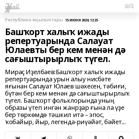
Ҡурай
Республика яңылыҡтары
15 ИЮНЯ 2020, 12:25
Башҡорт халыҡ ижады
репертуарында Салауат
Юлаевты бер кем менән дә
сағыштырырлыҡ түгел.
Мираҫ Иҙелбаев:Башҡорт халыҡ ижады
репертуарында урын алыу нисбәте
яғынан Салауат Юлаев шәхесен, тәбиғи,
бүтән бер кем менән дә сағыштырырлыҡ
түгел. Башҡорт фольклорында уның
образы үтеп ингән жанрҙар ғына ла үҙе
бер төркөмдө тәшкил итә – эпос,
ҡобайыр, йыр, легенда-риүәйәт, бәйет...