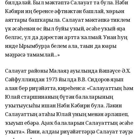
билдәләй. Был мәктәптә Салауат та була. Нәби
Кәбири иң беренсе әфтиәктән башлай, ҡөрьән
аяттары башҡарыла. Салауат мәктәпкә тиклем
үк әсәһенән өс йыл буйы уҡый, әсәһе уҡый-яҙа
белгәс, ул да дәрестән артта ҡалмай. Унан һуң
инде Ырымбурҙа белем ала, тағын да юғары
мәҙрәсә тамамлай...»
Салауат районы Малаяҙ ауылында йәшәүсе Ә.X.
Сәйфуллиндан 1973 йылда В.В. Сидоров яҙып
алған бер риүәйәттә, киреһенсә: «Салауаттың һәм
Юлай старшинаның бүтән балаларының
уҡытыусыһы ишан Нәби Кәбири була. Ләкин
Салауаттың атаһы Юлай уның менән әрләшеп,
ҡыуып ебәрә. Аҙаҡ балала­рын Салауаттың әсәһе
уҡыта». Йәғни, алдағы риүәйәттәрҙә Салауат тәүҙә