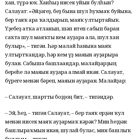
хан, түрә юҡ. Ханһыҙ нисек уйын булһын?
Салауат: «Әйҙә­геҙ, беҙ бына шул һуҡмаҡ буйына,
бер таяҡ ара ҡалдырып, маяҡ ултыртайыҡ.
Үҙебеҙ атҡа атланып, шәп итеп сабып барған
саҡта шул маяҡты кем ауҙара ала, шул хан
булыр», – тигән. Һәр малай һанына маяҡ
ултыртҡандар, һәр кем үҙ маяғын ауҙарырға
булған. Сабыша башлағандар, малайҙарҙың
береһе лә маяғын ауҙара алмай икән. Салауат,
бүреге менән бәреп, маяғын ауҙарған. Малайҙар:
– Салауат, шартты боҙҙоң бит, – тигәндәр.
– Эй, һеҙ, – тигән Салауат, – бер таяҡ ерҙән ҡул
менән нисек маяҡ ауҙармаҡ кәрәк? Мин һеҙҙән
башлыраҡмын икән, шулай булғас, мин башлыҡ
булдым, – тигән.