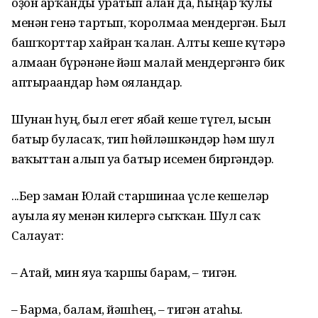
оҙон арҡанды уратып алған да, һыңар ҡулы
менән генә тар­тып, ҡоролмаға мендергән. Был
башҡорттар хайран ҡалған. Алты кеше күтәрә
алмаған бүрәнәне йәш малай мендергәнгә бик
аптырағандар һәм оялғандар.
Шунан һуң, был егет ябай кеше түгел, ысын
батыр буласаҡ, тип һөйләшкәндәр һәм шул
ваҡыттан алып уға батыр исемен биргәндәр.
...Бер заман Юлай старшинаға үсле кешеләр
ауылға яу менән килергә сыҡҡан. Шул саҡ
Салауат:
– Атай, мин яуға ҡаршы барам, – тигән.
– Барма, балам, йәшһең, – тигән атаһы.