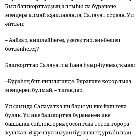
Был башҡорттарҙың алтыһы ла бүрәнәне
мендерә алмай аҙапланғанда, Салауат осраған. Ул
әйткән:
– Ағайҙар, нишләйһегеҙ, үҙегеҙ тирләп-бешеп
бөткән­һегеҙ?
Башҡорттар Салауатты һанға һуғыр-һуҡмаҫ ҡына:
–Күрәһең бит нишләгәнде. Бүрәнәне ҡорорлмаға
мендереп булмай, – тигәндәр.
Ул сағында Салауатҡа ни бары ун ике йәш генә
булған. Ул ике башҡортҡа бүрәнәнең ике
башынан сөйлөктөрмәҫ өсөн генә тотоп торорға
ҡушҡан. Ә үҙе шул йыуан бүрәнәнең уртаһынан