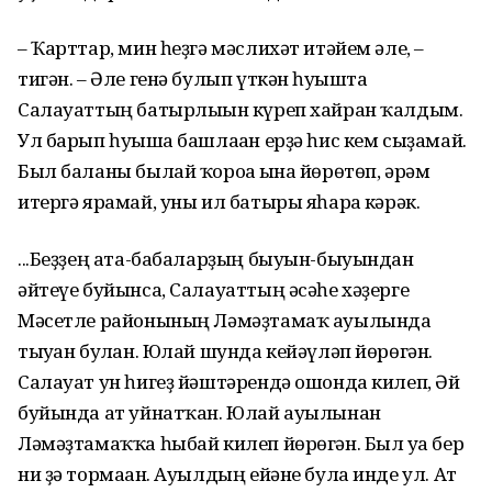
– Ҡарттар, мин һеҙгә мәслихәт итәйем әле, –
тигән. – Әле генә булып үткән һуғышта
Салауаттың батырлығын күреп хайран ҡалдым.
Ул барып һуғыша башлаған ерҙә һис кем сыҙамай.
Был баланы былай ҡороға ғына йөрөтөп, әрәм
итергә ярамай, уны ил батыры яһарға кәрәк.
...Беҙҙең ата-бабаларҙың быуын-быуындан
әйтеүе буйынса, Салауаттың әсәһе хәҙерге
Мәсетле районының Ләмәҙтамаҡ ауылында
тыуған булған. Юлай шунда кейәүләп йөрөгән.
Салауат ун һигеҙ йәштәрендә ошонда килеп, Әй
буйында ат уйнатҡан. Юлай ауылынан
Ләмәҙтамаҡҡа һыбай килеп йөрөгән. Был уға бер
ни ҙә тормаған. Ауылдың ейәне була инде ул. Ат