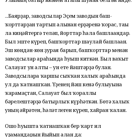
...Баярҙар, заводсылар Эҫем заводын баш­
ҡорттарҙан тартып алынған ерҙәренә ҡорғас, тағы
ла киңәйтергә теләп, йорттар һала башлағандар.
Был эште күреп, башҡорттар шаулай башлаған.
Эш көндән-көн ҙурая барып, башҡорттар менән
заводсылар араһында һуғыш киткән. Был ваҡыт
Салауат ун алты – ун ете йәштәрҙә булған.
Заводсыларға ҡаршы сыҡҡан халыҡ араһында
ул да ҡатнашҡан. Үҙенең йәш кенә булыуына
ҡарамаҫтан, Салауат был ҡораллы
бәрелештәрҙә батырлыҡ күрһәткән. Бөтә халыҡ
уның ғәйрәтен, һәләтлеген күреп, хайран ҡалған.
Ошо һуғышта ҡатнашҡан бер ҡарт ил
уҙамандарын йыйып алған да: