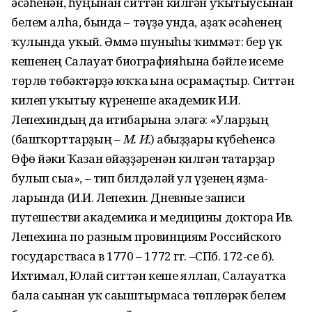
әсәһенән, һуңынан ситтән килгән уҡытыусынан
белем алһа, бында – тәүҙә унда, аҙаҡ әсәһенең
ҡулында уҡый. Әммә шуныһы ҡиммәт: бер үк
кешенең Салауат био­графияһына бәйле исеме
төрлө төбәктәрҙә юҡҡа ғына осра­маҫтыр. Ситтән
килеп уҡытыу күренеше академик И.И.
Лепехиндың да иғтибарына эләгә: «Уларҙың
(башҡорттарҙың –
М. И.
) абыҙҙары күбеһенсә
Өфө йәки Ҡазан өйәҙҙәренән килгән татарҙар
булып сыға», – тип билдәләй ул үҙенең яҙма­
ларында (И.И. Лепехин. Дневные записи
путешестви академика и медицины доктора Ив.
Лепехина по разным провинциям Российского
государстваса в 1770 – 1772 гг. –СПб. 172-се б).
Ихтимал, Юлай ситтән кеше яллап, Салауатҡа
бала сағынан уҡ сағыштырмаса төплөрәк белем